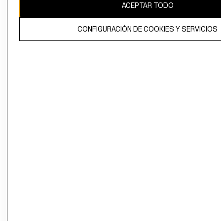
ACEPTAR TODO
CONFIGURACIÓN DE COOKIES Y SERVICIOS
El contenido de esta página web está protegido por copyright y es
propiedad de H&M Hennes & Mauritz AB.