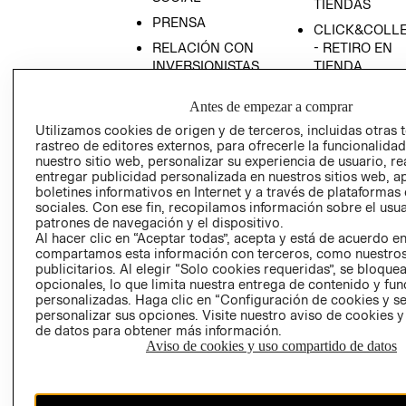
TIENDAS
PRENSA
CLICK&COLL
RELACIÓN CON
- RETIRO EN
INVERSIONISTAS
TIENDA
POLÍTICA
TÉRMINOS Y
Antes de empezar a comprar
EMPRESARIAL
CONDICIONE
Utilizamos cookies de origen y de terceros, incluidas otras 
AVISO DE
rastreo de editores externos, para ofrecerle la funcionalid
PRIVACIDAD
nuestro sitio web, personalizar su experiencia de usuario, rea
entregar publicidad personalizada en nuestros sitios web, a
GIFT CARD
boletines informativos en Internet y a través de plataformas
AVISO DE
sociales. Con ese fin, recopilamos información sobre el usua
COOKIES
patrones de navegación y el dispositivo.
Al hacer clic en “Aceptar todas”, acepta y está de acuerdo e
compartamos esta información con terceros, como nuestros
publicitarios. Al elegir “Solo cookies requeridas”, se bloque
opcionales, lo que limita nuestra entrega de contenido y fu
personalizadas. Haga clic en “Configuración de cookies y se
personalizar sus opciones. Visite nuestro aviso de cookies 
de datos para obtener más información.
Aviso de cookies y uso compartido de datos
Chile ($)
CAMBIAR REGIÓN