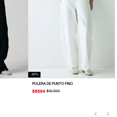
-
40
%
POLERA DE PUNTO FINO
PRICE:
$6594
ORIGINAL PRICE:
$10.990