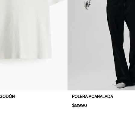
LGODÓN
POLERA ACANALADA
PRICE:
$8990