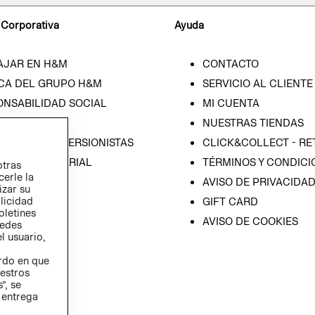
 Corporativa
Ayuda
AJAR EN H&M
CONTACTO
CA DEL GRUPO H&M
SERVICIO AL CLIENTE
ONSABILIDAD SOCIAL
MI CUENTA
SA
NUESTRAS TIENDAS
IÓN CON INVERSIONISTAS
CLICK&COLLECT - RE
ICA EMPRESARIAL
TÉRMINOS Y CONDICI
otras
cerle la
AVISO DE PRIVACIDA
izar su
blicidad
GIFT CARD
oletines
AVISO DE COOKIES
redes
l usuario,
erdo en que
estros
”, se
 entrega