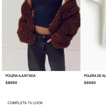
POLERA AJUSTADA
POLERA DE A
PRICE:
$8990
PRICE:
$6990
COMPLETA TU LOOK