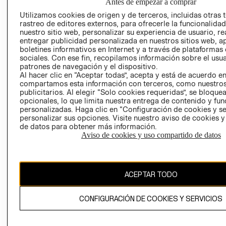
SOCIAL
Antes de empezar a comprar
TIENDAS
PRENSA
Utilizamos cookies de origen y de terceros, incluidas otras 
CLICK&COLL
rastreo de editores externos, para ofrecerle la funcionalid
RELACIÓN CON
- RETIRO EN
nuestro sitio web, personalizar su experiencia de usuario, rea
INVERSIONISTAS
TIENDA
entregar publicidad personalizada en nuestros sitios web, a
boletines informativos en Internet y a través de plataformas
POLÍTICA
TÉRMINOS Y
sociales. Con ese fin, recopilamos información sobre el usua
EMPRESARIAL
CONDICIONE
patrones de navegación y el dispositivo.
Al hacer clic en “Aceptar todas”, acepta y está de acuerdo e
AVISO DE
compartamos esta información con terceros, como nuestros
PRIVACIDAD
publicitarios. Al elegir “Solo cookies requeridas”, se bloque
opcionales, lo que limita nuestra entrega de contenido y fu
GIFT CARD
personalizadas. Haga clic en “Configuración de cookies y se
AVISO DE
personalizar sus opciones. Visite nuestro aviso de cookies 
COOKIES
de datos para obtener más información.
Aviso de cookies y uso compartido de datos
ACEPTAR TODO
Chile ($)
CONFIGURACIÓN DE COOKIES Y SERVICIOS
CAMBIAR REGIÓN