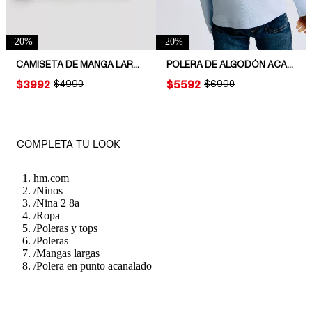
-
20
%
-
20
%
CAMISETA DE MANGA LARGA EN PUNTO
POLERA DE ALGODÓN ACANALADO
PRICE:
$3992
ORIGINAL PRICE:
$4990
PRICE:
$5592
ORIGINAL PRICE:
$6990
COMPLETA TU LOOK
hm.com
/
Ninos
/
Nina 2 8a
/
Ropa
/
Poleras y tops
/
Poleras
/
Mangas largas
/
Polera en punto acanalado