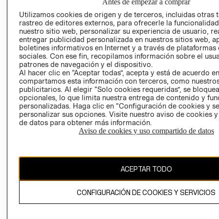
SOCIAL
Antes de empezar a comprar
TIENDAS
PRENSA
Utilizamos cookies de origen y de terceros, incluidas otras 
CLICK&COLL
rastreo de editores externos, para ofrecerle la funcionalid
RELACIÓN CON
- RETIRO EN
nuestro sitio web, personalizar su experiencia de usuario, rea
INVERSIONISTAS
TIENDA
entregar publicidad personalizada en nuestros sitios web, a
boletines informativos en Internet y a través de plataformas
POLÍTICA
TÉRMINOS Y
sociales. Con ese fin, recopilamos información sobre el usua
EMPRESARIAL
CONDICIONE
patrones de navegación y el dispositivo.
Al hacer clic en “Aceptar todas”, acepta y está de acuerdo e
AVISO DE
compartamos esta información con terceros, como nuestros
PRIVACIDAD
publicitarios. Al elegir “Solo cookies requeridas”, se bloque
opcionales, lo que limita nuestra entrega de contenido y fu
GIFT CARD
personalizadas. Haga clic en “Configuración de cookies y se
AVISO DE
personalizar sus opciones. Visite nuestro aviso de cookies 
COOKIES
de datos para obtener más información.
Aviso de cookies y uso compartido de datos
ACEPTAR TODO
Chile ($)
CONFIGURACIÓN DE COOKIES Y SERVICIOS
CAMBIAR REGIÓN