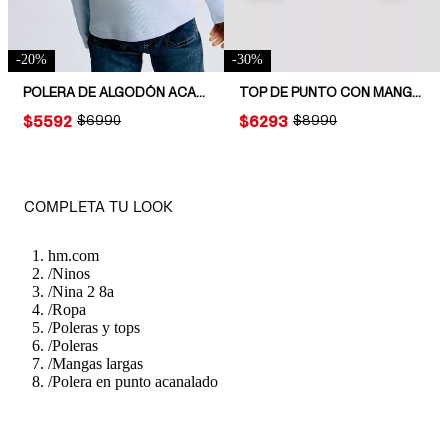
-
20
%
-
30
%
POLERA DE ALGODÓN ACANALADO
TOP DE PUNTO CON MANGAS ACAMPANADAS
PRICE:
$5592
ORIGINAL PRICE:
$6990
PRICE:
$6293
ORIGINAL PRICE:
$8990
COMPLETA TU LOOK
hm.com
/
Ninos
/
Nina 2 8a
/
Ropa
/
Poleras y tops
/
Poleras
/
Mangas largas
/
Polera en punto acanalado