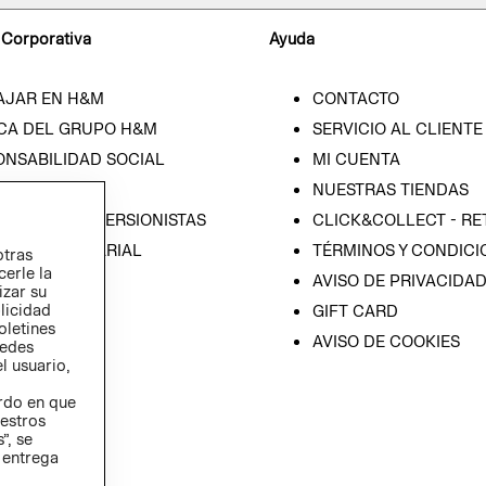
 Corporativa
Ayuda
AJAR EN H&M
CONTACTO
CA DEL GRUPO H&M
SERVICIO AL CLIENTE
ONSABILIDAD SOCIAL
MI CUENTA
SA
NUESTRAS TIENDAS
IÓN CON INVERSIONISTAS
CLICK&COLLECT - RE
ICA EMPRESARIAL
TÉRMINOS Y CONDICI
otras
cerle la
AVISO DE PRIVACIDA
izar su
blicidad
GIFT CARD
oletines
AVISO DE COOKIES
redes
l usuario,
erdo en que
estros
”, se
 entrega