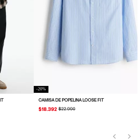
-
20
%
IT
CAMISA DE POPELINA LOOSE FIT
PRICE:
$18.392
ORIGINAL PRICE:
$22.990