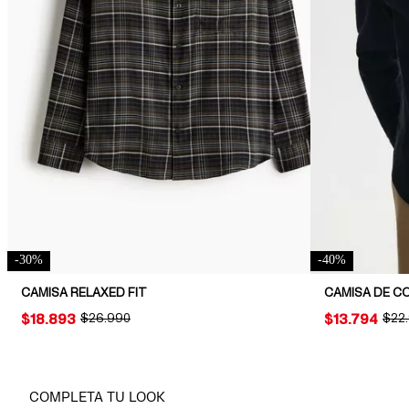
-
30
%
-
40
%
CAMISA RELAXED FIT
CAMISA DE CO
PRICE:
$18.893
ORIGINAL PRICE:
$26.990
PRICE:
$13.794
ORIG
$22
COMPLETA TU LOOK