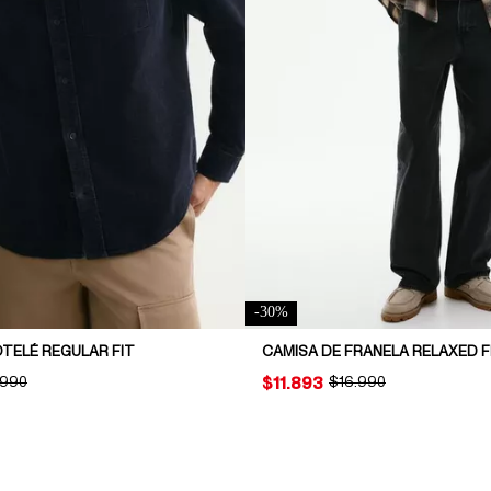
-
30
%
TELÉ REGULAR FIT
CAMISA DE FRANELA RELAXED F
INAL PRICE:
.990
PRICE:
$11.893
ORIGINAL PRICE:
$16.990