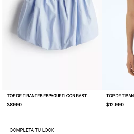
TOP DE TIRANTES ESPAGUETI CON BASTA BURBUJA
TOP DE TIRAN
PRICE:
$8990
PRICE:
$12.990
COMPLETA TU LOOK