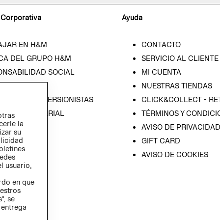
 Corporativa
Ayuda
AJAR EN H&M
CONTACTO
CA DEL GRUPO H&M
SERVICIO AL CLIENTE
ONSABILIDAD SOCIAL
MI CUENTA
SA
NUESTRAS TIENDAS
IÓN CON INVERSIONISTAS
CLICK&COLLECT - RE
ICA EMPRESARIAL
TÉRMINOS Y CONDICI
otras
cerle la
AVISO DE PRIVACIDA
izar su
blicidad
GIFT CARD
oletines
AVISO DE COOKIES
redes
l usuario,
erdo en que
estros
”, se
 entrega