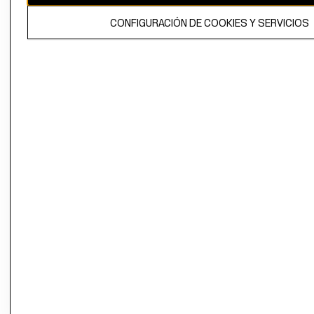
El contenido de esta página web está protegido por copyright y es
CONFIGURACIÓN DE COOKIES Y SERVICIOS
propiedad de H&M Hennes & Mauritz AB.