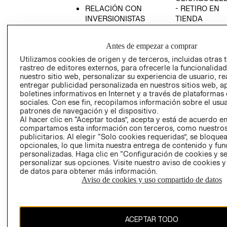
RELACIÓN CON
- RETIRO EN
INVERSIONISTAS
TIENDA
POLÍTICA
TÉRMINOS Y
EMPRESARIAL
CONDICIONE
Antes de empezar a comprar
AVISO DE
Utilizamos cookies de origen y de terceros, incluidas otras 
PRIVACIDAD
rastreo de editores externos, para ofrecerle la funcionalid
nuestro sitio web, personalizar su experiencia de usuario, rea
GIFT CARD
entregar publicidad personalizada en nuestros sitios web, a
boletines informativos en Internet y a través de plataformas
AVISO DE
sociales. Con ese fin, recopilamos información sobre el usua
COOKIES
patrones de navegación y el dispositivo.
Al hacer clic en “Aceptar todas”, acepta y está de acuerdo e
compartamos esta información con terceros, como nuestros
publicitarios. Al elegir “Solo cookies requeridas”, se bloque
opcionales, lo que limita nuestra entrega de contenido y fu
personalizadas. Haga clic en “Configuración de cookies y se
personalizar sus opciones. Visite nuestro aviso de cookies 
de datos para obtener más información.
Chile ($)
Aviso de cookies y uso compartido de datos
CAMBIAR REGIÓN
ACEPTAR TODO