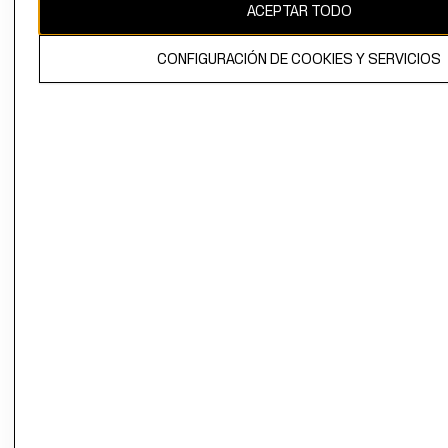
ACEPTAR TODO
CONFIGURACIÓN DE COOKIES Y SERVICIOS
El contenido de esta página web está protegido por copyright y es
propiedad de H&M Hennes & Mauritz AB.