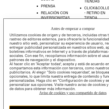
TIENDAS
PRENSA
CLICK&COLL
RELACIÓN CON
- RETIRO EN
INVERSIONISTAS
TIENDA
POLÍTICA
TÉRMINOS Y
Antes de empezar a comprar
EMPRESARIAL
CONDICIONE
Utilizamos cookies de origen y de terceros, incluidas otras 
AVISO DE
rastreo de editores externos, para ofrecerle la funcionalid
PRIVACIDAD
nuestro sitio web, personalizar su experiencia de usuario, rea
entregar publicidad personalizada en nuestros sitios web, a
GIFT CARD
boletines informativos en Internet y a través de plataformas
AVISO DE
sociales. Con ese fin, recopilamos información sobre el usua
COOKIES
patrones de navegación y el dispositivo.
Al hacer clic en “Aceptar todas”, acepta y está de acuerdo e
compartamos esta información con terceros, como nuestros
publicitarios. Al elegir “Solo cookies requeridas”, se bloque
opcionales, lo que limita nuestra entrega de contenido y fu
personalizadas. Haga clic en “Configuración de cookies y se
personalizar sus opciones. Visite nuestro aviso de cookies 
de datos para obtener más información.
Aviso de cookies y uso compartido de datos
Chile ($)
CAMBIAR REGIÓN