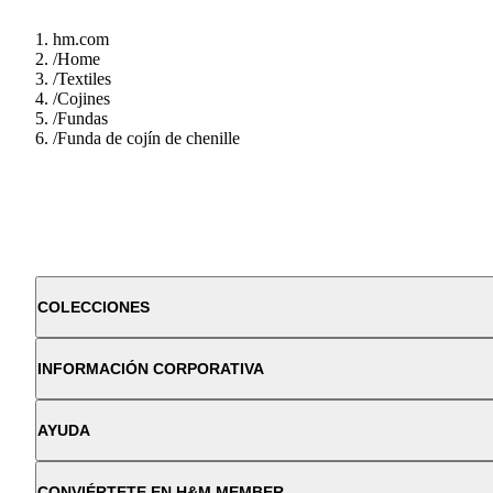
hm.com
/
Home
/
Textiles
/
Cojines
/
Fundas
/
Funda de cojín de chenille
COLECCIONES
INFORMACIÓN CORPORATIVA
AYUDA
CONVIÉRTETE EN H&M MEMBER