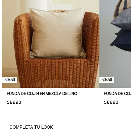
50x50
50x50
FUNDA DE COJÍN EN MEZCLA DE LINO
FUNDA DE CO
PRICE:
$8990
PRICE:
$8990
COMPLETA TU LOOK