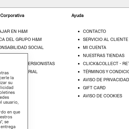
 Corporativa
Ayuda
AJAR EN H&M
CONTACTO
CA DEL GRUPO H&M
SERVICIO AL CLIENTE
ONSABILIDAD SOCIAL
MI CUENTA
SA
NUESTRAS TIENDAS
IÓN CON INVERSIONISTAS
CLICK&COLLECT - RE
ICA EMPRESARIAL
TÉRMINOS Y CONDICI
otras
cerle la
AVISO DE PRIVACIDA
izar su
blicidad
GIFT CARD
oletines
AVISO DE COOKIES
redes
l usuario,
erdo en que
estros
”, se
 entrega