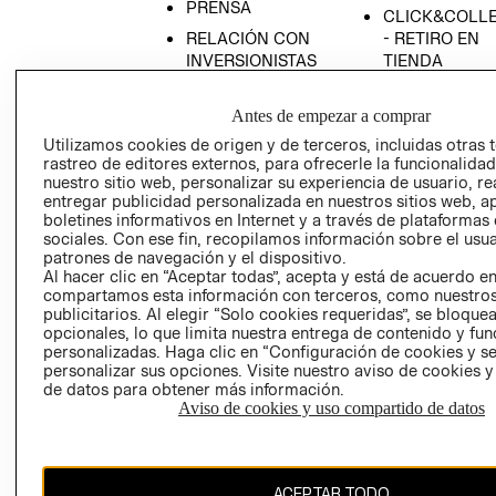
PRENSA
CLICK&COLL
RELACIÓN CON
- RETIRO EN
INVERSIONISTAS
TIENDA
POLÍTICA
TÉRMINOS Y
EMPRESARIAL
CONDICIONE
Antes de empezar a comprar
Utilizamos cookies de origen y de terceros, incluidas otras 
AVISO DE
rastreo de editores externos, para ofrecerle la funcionalid
PRIVACIDAD
nuestro sitio web, personalizar su experiencia de usuario, rea
GIFT CARD
entregar publicidad personalizada en nuestros sitios web, a
boletines informativos en Internet y a través de plataformas
AVISO DE
sociales. Con ese fin, recopilamos información sobre el usua
COOKIES
patrones de navegación y el dispositivo.
Al hacer clic en “Aceptar todas”, acepta y está de acuerdo e
compartamos esta información con terceros, como nuestros
publicitarios. Al elegir “Solo cookies requeridas”, se bloque
opcionales, lo que limita nuestra entrega de contenido y fu
personalizadas. Haga clic en “Configuración de cookies y se
personalizar sus opciones. Visite nuestro aviso de cookies 
de datos para obtener más información.
Chile ($)
Aviso de cookies y uso compartido de datos
CAMBIAR REGIÓN
ACEPTAR TODO