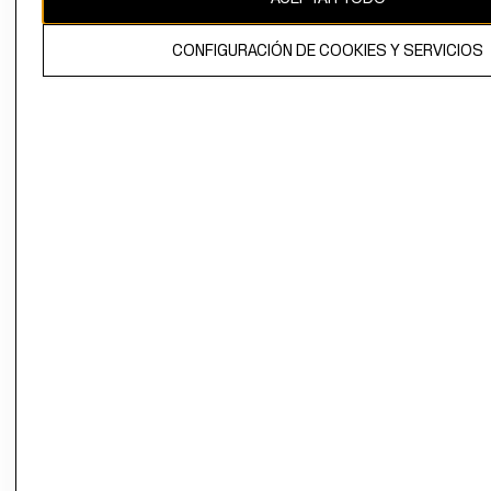
El contenido de esta página web está protegido por copyright y es
CONFIGURACIÓN DE COOKIES Y SERVICIOS
propiedad de H&M Hennes & Mauritz AB.