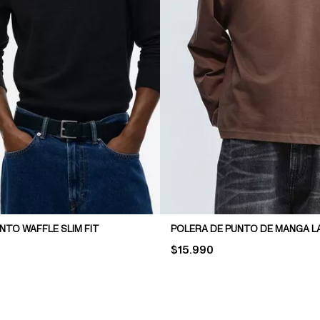
NTO WAFFLE SLIM FIT
PRICE:
$15.990