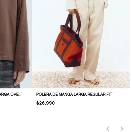
POLERA DE PUNTO DE MANGA LARGA OVERSIZED FIT
POLERA DE MANGA LARGA REGULAR FIT
PRICE:
$26.990