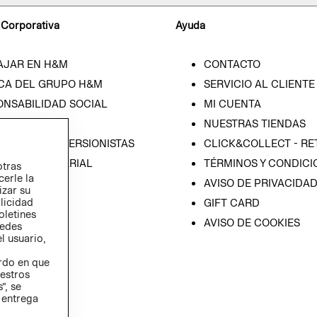
 Corporativa
Ayuda
AJAR EN H&M
CONTACTO
CA DEL GRUPO H&M
SERVICIO AL CLIENTE
ONSABILIDAD SOCIAL
MI CUENTA
SA
NUESTRAS TIENDAS
IÓN CON INVERSIONISTAS
CLICK&COLLECT - RE
ICA EMPRESARIAL
TÉRMINOS Y CONDICI
otras
cerle la
AVISO DE PRIVACIDA
izar su
blicidad
GIFT CARD
oletines
AVISO DE COOKIES
redes
l usuario,
erdo en que
estros
”, se
 entrega