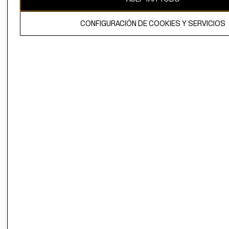
El contenido de esta página web está protegido por copyright y es
CONFIGURACIÓN DE COOKIES Y SERVICIOS
propiedad de H&M Hennes & Mauritz AB.