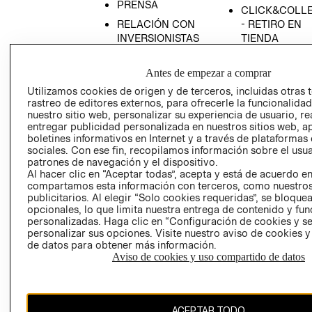
PRENSA
CLICK&COLL
RELACIÓN CON
- RETIRO EN
INVERSIONISTAS
TIENDA
POLÍTICA
TÉRMINOS Y
EMPRESARIAL
CONDICIONE
Antes de empezar a comprar
Utilizamos cookies de origen y de terceros, incluidas otras 
AVISO DE
rastreo de editores externos, para ofrecerle la funcionalid
PRIVACIDAD
nuestro sitio web, personalizar su experiencia de usuario, rea
GIFT CARD
entregar publicidad personalizada en nuestros sitios web, a
boletines informativos en Internet y a través de plataformas
AVISO DE
sociales. Con ese fin, recopilamos información sobre el usua
COOKIES
patrones de navegación y el dispositivo.
Al hacer clic en “Aceptar todas”, acepta y está de acuerdo e
compartamos esta información con terceros, como nuestros
publicitarios. Al elegir “Solo cookies requeridas”, se bloque
opcionales, lo que limita nuestra entrega de contenido y fu
personalizadas. Haga clic en “Configuración de cookies y se
personalizar sus opciones. Visite nuestro aviso de cookies 
de datos para obtener más información.
Chile ($)
Aviso de cookies y uso compartido de datos
CAMBIAR REGIÓN
ACEPTAR TODO