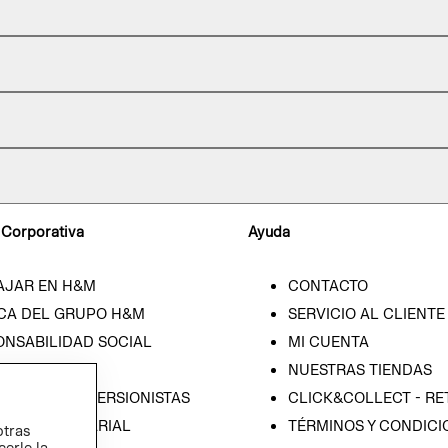
 Corporativa
Ayuda
AJAR EN H&M
CONTACTO
CA DEL GRUPO H&M
SERVICIO AL CLIENTE
ONSABILIDAD SOCIAL
MI CUENTA
SA
NUESTRAS TIENDAS
IÓN CON INVERSIONISTAS
CLICK&COLLECT - RE
ICA EMPRESARIAL
TÉRMINOS Y CONDICI
otras
cerle la