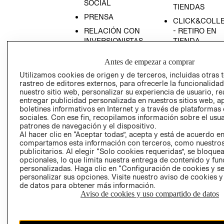
SOCIAL
TIENDAS
PRENSA
CLICK&COLL
RELACIÓN CON
- RETIRO EN
INVERSIONISTAS
TIENDA
POLÍTICA
TÉRMINOS Y
Antes de empezar a comprar
EMPRESARIAL
CONDICIONE
Utilizamos cookies de origen y de terceros, incluidas otras 
AVISO DE
rastreo de editores externos, para ofrecerle la funcionalid
PRIVACIDAD
nuestro sitio web, personalizar su experiencia de usuario, rea
entregar publicidad personalizada en nuestros sitios web, a
GIFT CARD
boletines informativos en Internet y a través de plataformas
AVISO DE
sociales. Con ese fin, recopilamos información sobre el usua
patrones de navegación y el dispositivo.
COOKIES
Al hacer clic en “Aceptar todas”, acepta y está de acuerdo e
compartamos esta información con terceros, como nuestros
publicitarios. Al elegir “Solo cookies requeridas”, se bloque
opcionales, lo que limita nuestra entrega de contenido y fu
personalizadas. Haga clic en “Configuración de cookies y se
personalizar sus opciones. Visite nuestro aviso de cookies 
de datos para obtener más información.
Aviso de cookies y uso compartido de datos
Chile ($)
CAMBIAR REGIÓN