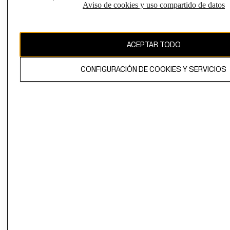
Aviso de cookies y uso compartido de datos
Chile ($)
CAMBIAR REGIÓN
ACEPTAR TODO
CONFIGURACIÓN DE COOKIES Y SERVICIOS
El contenido de esta página web está protegido por copyright y es
propiedad de H&M Hennes & Mauritz AB.