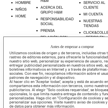
H&M
HOMBRE
SERVICIO AL
ACERCA DEL
CLIENTE
NIÑOS
GRUPO H&M
MI CUENTA
HOME
RESPONSABILIDAD
NUESTRAS
SOCIAL
TIENDAS
PRENSA
CLICK&COLL
RELACIÓN CON
- RETIRO EN
INVERSIONISTAS
TIENDA
Antes de empezar a comprar
POLÍTICA
TÉRMINOS Y
Utilizamos cookies de origen y de terceros, incluidas otras 
EMPRESARIAL
CONDICIONE
rastreo de editores externos, para ofrecerle la funcionalid
AVISO DE
nuestro sitio web, personalizar su experiencia de usuario, rea
entregar publicidad personalizada en nuestros sitios web, a
PRIVACIDAD
boletines informativos en Internet y a través de plataformas
GIFT CARD
sociales. Con ese fin, recopilamos información sobre el usua
patrones de navegación y el dispositivo.
AVISO DE
Al hacer clic en “Aceptar todas”, acepta y está de acuerdo e
COOKIES
compartamos esta información con terceros, como nuestros
publicitarios. Al elegir “Solo cookies requeridas”, se bloque
opcionales, lo que limita nuestra entrega de contenido y fu
personalizadas. Haga clic en “Configuración de cookies y se
personalizar sus opciones. Visite nuestro aviso de cookies 
de datos para obtener más información.