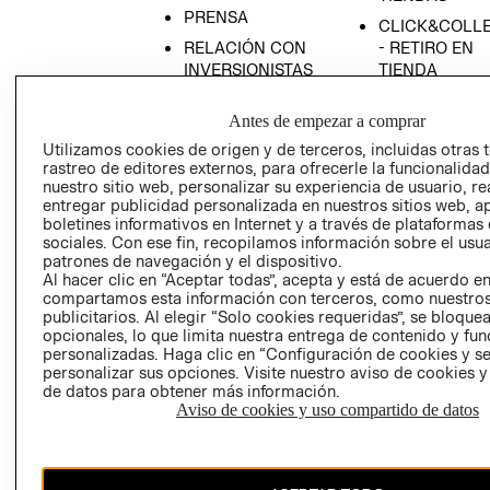
PRENSA
CLICK&COLL
RELACIÓN CON
- RETIRO EN
INVERSIONISTAS
TIENDA
POLÍTICA
TÉRMINOS Y
Antes de empezar a comprar
EMPRESARIAL
CONDICIONE
Utilizamos cookies de origen y de terceros, incluidas otras 
AVISO DE
rastreo de editores externos, para ofrecerle la funcionalid
PRIVACIDAD
nuestro sitio web, personalizar su experiencia de usuario, rea
entregar publicidad personalizada en nuestros sitios web, a
GIFT CARD
boletines informativos en Internet y a través de plataformas
AVISO DE
sociales. Con ese fin, recopilamos información sobre el usua
COOKIES
patrones de navegación y el dispositivo.
Al hacer clic en “Aceptar todas”, acepta y está de acuerdo e
compartamos esta información con terceros, como nuestros
publicitarios. Al elegir “Solo cookies requeridas”, se bloque
opcionales, lo que limita nuestra entrega de contenido y fu
personalizadas. Haga clic en “Configuración de cookies y se
personalizar sus opciones. Visite nuestro aviso de cookies 
de datos para obtener más información.
Chile ($)
Aviso de cookies y uso compartido de datos
CAMBIAR REGIÓN