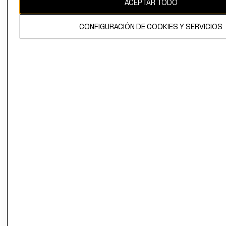
ACEPTAR TODO
CONFIGURACIÓN DE COOKIES Y SERVICIOS
El contenido de esta página web está protegido por copyright y es
propiedad de H&M Hennes & Mauritz AB.