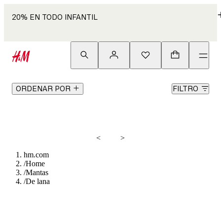
20% EN TODO INFANTIL
ORDENAR POR
FILTRO
<
>
hm.com
/
Home
/
Mantas
/
De lana