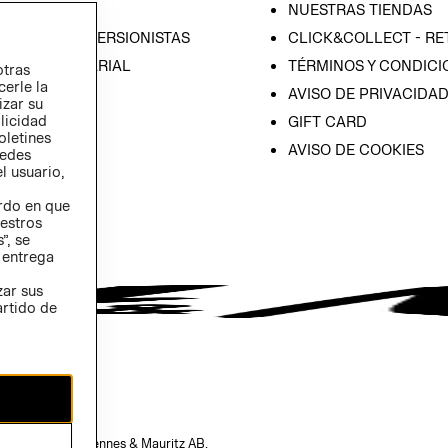
SA
NUESTRAS TIENDAS
IÓN CON INVERSIONISTAS
CLICK&COLLECT - RE
ICA EMPRESARIAL
TÉRMINOS Y CONDICI
otras
cerle la
AVISO DE PRIVACIDA
izar su
blicidad
GIFT CARD
oletines
AVISO DE COOKIES
redes
l usuario,
erdo en que
estros
”, se
 entrega
zar sus
artido de
opiedad de H&M Hennes & Mauritz AB.