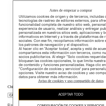
HOME
PREN
RELAC
Antes de empezar a comprar
POLÍT
Utilizamos cookies de origen y de terceros, incluidas 
tecnologías de rastreo de editores externos, para ofre
funcionalidad completa de nuestro sitio web, personal
experiencia de usuario, realizar análisis y entregar pu
personalizada en nuestros sitios web, aplicaciones y b
informativos en Internet y a través de plataformas de 
sociales. Con ese fin, recopilamos información sobre e
los patrones de navegación y el dispositivo.
Al hacer clic en “Aceptar todas”, acepta y está de acu
compartamos esta información con terceros, como nu
socios publicitarios. Al elegir “Solo cookies requeridas
bloquean las cookies opcionales, lo que limita nuestra
de contenido y funciones personalizadas. Haga clic en
“Configuración de cookies y servicios” para personali
opciones. Visite nuestro aviso de cookies y uso comp
datos para obtener más información.
Aviso de cookies y uso compartido de datos
Chile ($)
ACEPTAR TODO
CAMBIAR REGIÓN
El contenido de esta página web está protegido por copyright y es pr
CONFIGURACIÓN DE COOKIES Y SERVICIOS