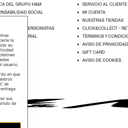
CA DEL GRUPO H&M
SERVICIO AL CLIENTE
ONSABILIDAD SOCIAL
MI CUENTA
SA
NUESTRAS TIENDAS
IÓN CON INVERSIONISTAS
CLICK&COLLECT - RE
otras
ICA EMPRESARIAL
TÉRMINOS Y CONDICI
cerle la
AVISO DE PRIVACIDA
izar su
blicidad
GIFT CARD
oletines
redes
AVISO DE COOKIES
l usuario,
erdo en que
estros
”, se
 entrega
zar sus
artido de