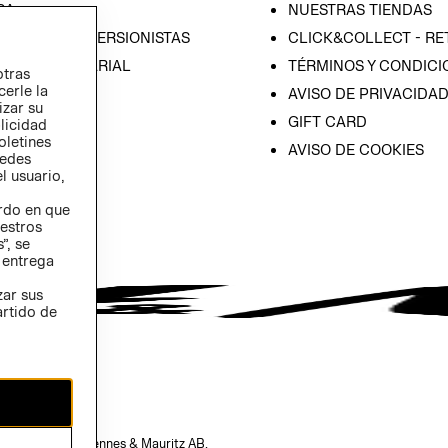
SA
NUESTRAS TIENDAS
IÓN CON INVERSIONISTAS
CLICK&COLLECT - RE
ICA EMPRESARIAL
TÉRMINOS Y CONDICI
otras
cerle la
AVISO DE PRIVACIDA
izar su
GIFT CARD
blicidad
oletines
AVISO DE COOKIES
redes
l usuario,
erdo en que
estros
”, se
 entrega
zar sus
artido de
opiedad de H&M Hennes & Mauritz AB.