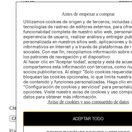
HOME
PREN
RELAC
Antes de empezar a comprar
POLÍT
Utilizamos cookies de origen y de terceros, incluidas 
tecnologías de rastreo de editores externos, para ofre
funcionalidad completa de nuestro sitio web, personal
experiencia de usuario, realizar análisis y entregar pu
personalizada en nuestros sitios web, aplicaciones y b
informativos en Internet y a través de plataformas de 
sociales. Con ese fin, recopilamos información sobre e
los patrones de navegación y el dispositivo.
Al hacer clic en “Aceptar todas”, acepta y está de acu
compartamos esta información con terceros, como nu
socios publicitarios. Al elegir “Solo cookies requeridas
bloquean las cookies opcionales, lo que limita nuestra
de contenido y funciones personalizadas. Haga clic en
“Configuración de cookies y servicios” para personali
opciones. Visite nuestro aviso de cookies y uso comp
datos para obtener más información.
Aviso de cookies y uso compartido de datos
Chile ($)
ACEPTAR TODO
CAMBIAR REGIÓN
El contenido de esta página web está protegido por copyright y es pr