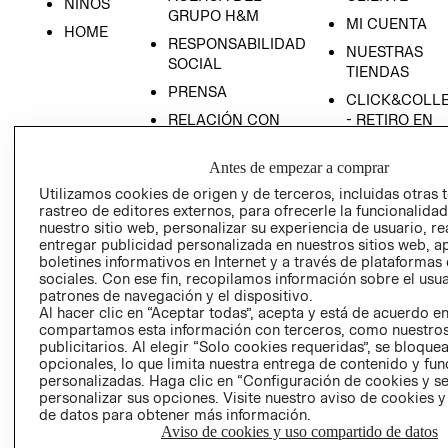
NIÑOS
GRUPO H&M
MI CUENTA
HOME
RESPONSABILIDAD
NUESTRAS
SOCIAL
TIENDAS
PRENSA
CLICK&COLL
RELACIÓN CON
- RETIRO EN
INVERSIONISTAS
TIENDA
Antes de empezar a comprar
POLÍTICA
TÉRMINOS Y
EMPRESARIAL
CONDICIONE
Utilizamos cookies de origen y de terceros, incluidas otras 
rastreo de editores externos, para ofrecerle la funcionalid
AVISO DE
nuestro sitio web, personalizar su experiencia de usuario, rea
PRIVACIDAD
entregar publicidad personalizada en nuestros sitios web, a
boletines informativos en Internet y a través de plataformas
GIFT CARD
sociales. Con ese fin, recopilamos información sobre el usua
AVISO DE
patrones de navegación y el dispositivo.
COOKIES
Al hacer clic en “Aceptar todas”, acepta y está de acuerdo e
compartamos esta información con terceros, como nuestros
publicitarios. Al elegir “Solo cookies requeridas”, se bloque
opcionales, lo que limita nuestra entrega de contenido y fu
personalizadas. Haga clic en “Configuración de cookies y se
personalizar sus opciones. Visite nuestro aviso de cookies 
de datos para obtener más información.
Aviso de cookies y uso compartido de datos