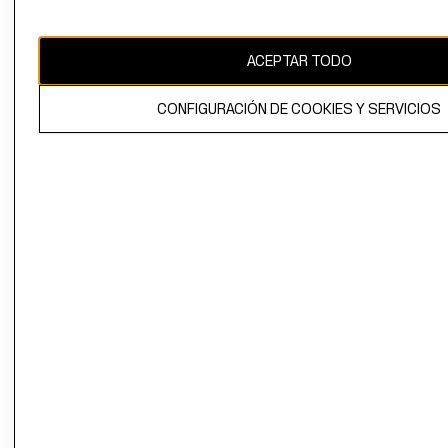
Chile ($)
CAMBIAR REGIÓN
ACEPTAR TODO
CONFIGURACIÓN DE COOKIES Y SERVICIOS
El contenido de esta página web está protegido por copyright y es
propiedad de H&M Hennes & Mauritz AB.