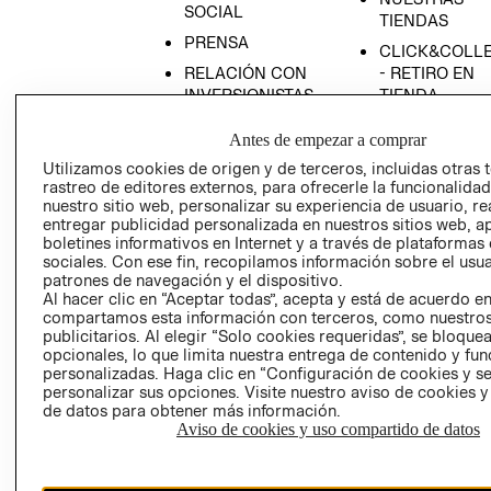
SOCIAL
TIENDAS
PRENSA
CLICK&COLL
RELACIÓN CON
- RETIRO EN
INVERSIONISTAS
TIENDA
POLÍTICA
TÉRMINOS Y
Antes de empezar a comprar
EMPRESARIAL
CONDICIONE
Utilizamos cookies de origen y de terceros, incluidas otras 
AVISO DE
rastreo de editores externos, para ofrecerle la funcionalid
PRIVACIDAD
nuestro sitio web, personalizar su experiencia de usuario, rea
entregar publicidad personalizada en nuestros sitios web, a
GIFT CARD
boletines informativos en Internet y a través de plataformas
AVISO DE
sociales. Con ese fin, recopilamos información sobre el usua
patrones de navegación y el dispositivo.
COOKIES
Al hacer clic en “Aceptar todas”, acepta y está de acuerdo e
compartamos esta información con terceros, como nuestros
publicitarios. Al elegir “Solo cookies requeridas”, se bloque
opcionales, lo que limita nuestra entrega de contenido y fu
personalizadas. Haga clic en “Configuración de cookies y se
personalizar sus opciones. Visite nuestro aviso de cookies 
de datos para obtener más información.
Aviso de cookies y uso compartido de datos
Chile ($)
CAMBIAR REGIÓN