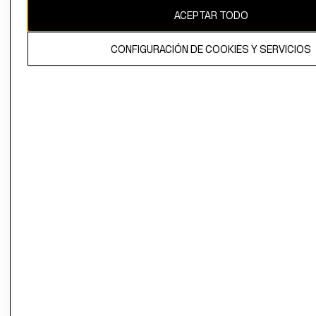
ACEPTAR TODO
CONFIGURACIÓN DE COOKIES Y SERVICIOS
El contenido de esta página web está protegido por copyright y es
propiedad de H&M Hennes & Mauritz AB.