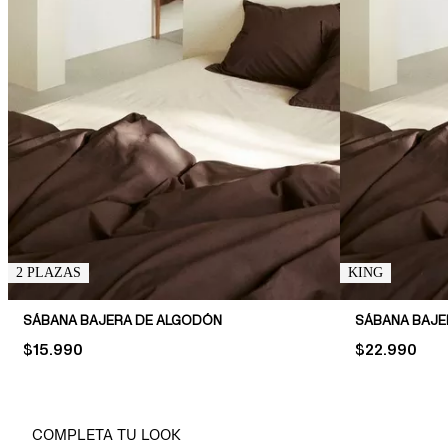
2 PLAZAS
KING
SÁBANA BAJERA DE ALGODÓN
SÁBANA BAJE
PRICE:
$15.990
PRICE:
$22.990
COMPLETA TU LOOK