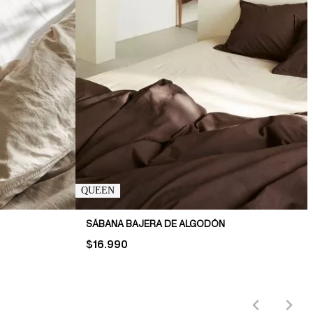
QUEEN
SÁBANA BAJERA DE ALGODÓN
PRICE:
$16.990