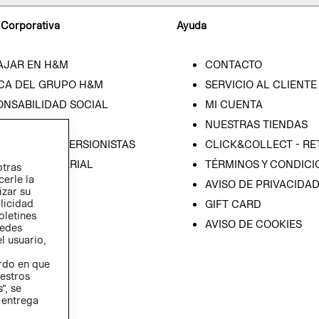
 Corporativa
Ayuda
AJAR EN H&M
CONTACTO
CA DEL GRUPO H&M
SERVICIO AL CLIENTE
ONSABILIDAD SOCIAL
MI CUENTA
SA
NUESTRAS TIENDAS
IÓN CON INVERSIONISTAS
CLICK&COLLECT - RE
ICA EMPRESARIAL
TÉRMINOS Y CONDICI
otras
cerle la
AVISO DE PRIVACIDA
izar su
blicidad
GIFT CARD
oletines
AVISO DE COOKIES
redes
l usuario,
erdo en que
estros
”, se
 entrega