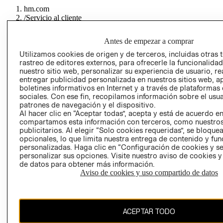
hm.com
/
Servicio al cliente
/
Privacidad y terminos legales
/
Aviso de privacidad
Antes de empezar a comprar
Utilizamos cookies de origen y de terceros, incluidas otras 
rastreo de editores externos, para ofrecerle la funcionalid
nuestro sitio web, personalizar su experiencia de usuario, rea
entregar publicidad personalizada en nuestros sitios web, a
boletines informativos en Internet y a través de plataformas
sociales. Con ese fin, recopilamos información sobre el usua
COLECCIONES
patrones de navegación y el dispositivo.
Al hacer clic en “Aceptar todas”, acepta y está de acuerdo e
compartamos esta información con terceros, como nuestros
INFORMACIÓN CORPORATIVA
publicitarios. Al elegir “Solo cookies requeridas”, se bloque
opcionales, lo que limita nuestra entrega de contenido y fu
personalizadas. Haga clic en “Configuración de cookies y se
AYUDA
personalizar sus opciones. Visite nuestro aviso de cookies 
de datos para obtener más información.
Aviso de cookies y uso compartido de datos
CONVIÉRTETE EN H&M MEMBER
Colecciones
Información Corporativa
Ayuda
ACEPTAR TODO