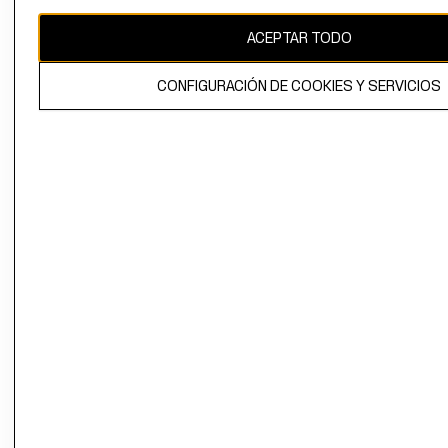
ACEPTAR TODO
INFORMACIÓN CORPORATIVA
CONFIGURACIÓN DE COOKIES Y SERVICIOS
AYUDA
CONVIÉRTETE EN H&M MEMBER
Colecciones
Información Corporativa
Ayuda
MUJER
TRABAJAR EN
CONTACTO
H&M
HOMBRE
SERVICIO AL
ACERCA DEL
CLIENTE
NIÑOS
GRUPO H&M
MI CUENTA
HOME
RESPONSABILIDAD
NUESTRAS
SOCIAL
TIENDAS
PRENSA
CLICK&COLL
RELACIÓN CON
- RETIRO EN