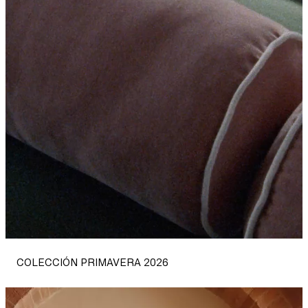
textiles
y
más
|
H&M
CL
COLECCIÓN PRIMAVERA 2026