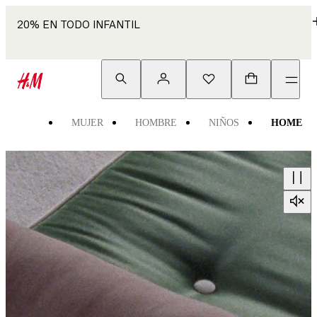
20% EN TODO INFANTIL
MUJER
HOMBRE
NIÑOS
HOME
Decoración
para
el
hogar
|
Organizadores,