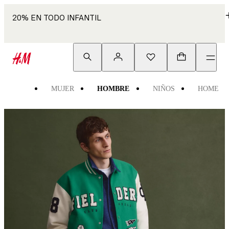
20% EN TODO INFANTIL
MUJER
HOMBRE
NIÑOS
HOME
Ropa
hombre
|
Camisas,
pantalones,
abrigos