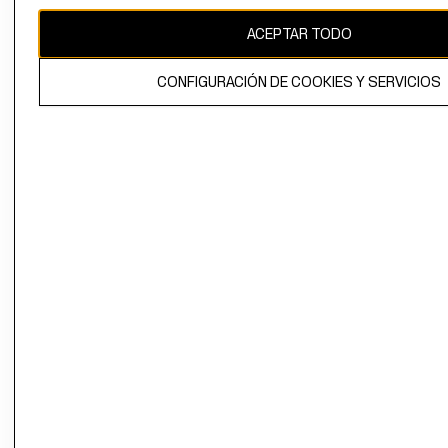
ACEPTAR TODO
INFORMACIÓN CORPORATIVA
CONFIGURACIÓN DE COOKIES Y SERVICIOS
AYUDA
CONVIÉRTETE EN H&M MEMBER
Colecciones
Información Corporativa
Ayuda
MUJER
TRABAJAR EN
CONTACTO
H&M
HOMBRE
SERVICIO AL
ACERCA DEL
CLIENTE
NIÑOS
GRUPO H&M
MI CUENTA
HOME
RESPONSABILIDAD
NUESTRAS
SOCIAL
TIENDAS
PRENSA
CLICK&COLL
RELACIÓN CON
- RETIRO EN