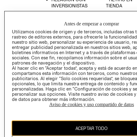
INVERSIONISTAS
TIENDA
POLÍTICA
TÉRMINOS Y
EMPRESARIAL
CONDICIONE
Antes de empezar a comprar
AVISO DE
Utilizamos cookies de origen y de terceros, incluidas otras 
PRIVACIDAD
rastreo de editores externos, para ofrecerle la funcionalid
nuestro sitio web, personalizar su experiencia de usuario, rea
GIFT CARD
entregar publicidad personalizada en nuestros sitios web, a
AVISO DE
boletines informativos en Internet y a través de plataformas
sociales. Con ese fin, recopilamos información sobre el usua
COOKIES
patrones de navegación y el dispositivo.
Al hacer clic en “Aceptar todas”, acepta y está de acuerdo e
compartamos esta información con terceros, como nuestros
publicitarios. Al elegir “Solo cookies requeridas”, se bloque
opcionales, lo que limita nuestra entrega de contenido y fu
personalizadas. Haga clic en “Configuración de cookies y se
personalizar sus opciones. Visite nuestro aviso de cookies 
de datos para obtener más información.
Chile ($)
Aviso de cookies y uso compartido de datos
CAMBIAR REGIÓN
ACEPTAR TODO