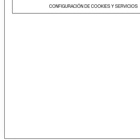
El contenido de esta página web está protegido por copyright y es
CONFIGURACIÓN DE COOKIES Y SERVICIOS
propiedad de H&M Hennes & Mauritz AB.