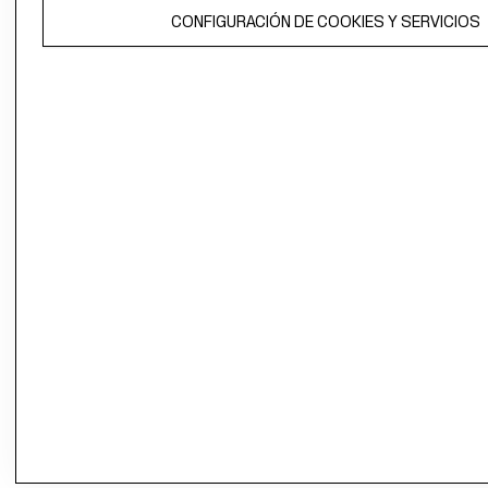
El contenido de esta página web está protegido por copyright y es
CONFIGURACIÓN DE COOKIES Y SERVICIOS
propiedad de H&M Hennes & Mauritz AB.