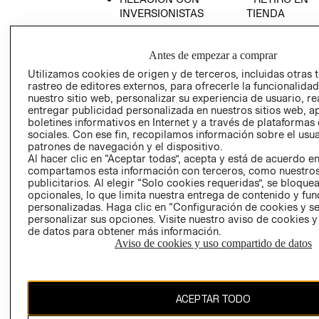
INVERSIONISTAS
TIENDA
POLÍTICA
TÉRMINOS Y
EMPRESARIAL
CONDICIONE
Antes de empezar a comprar
AVISO DE
Utilizamos cookies de origen y de terceros, incluidas otras 
PRIVACIDAD
rastreo de editores externos, para ofrecerle la funcionalid
nuestro sitio web, personalizar su experiencia de usuario, rea
GIFT CARD
entregar publicidad personalizada en nuestros sitios web, a
AVISO DE
boletines informativos en Internet y a través de plataformas
sociales. Con ese fin, recopilamos información sobre el usua
COOKIES
patrones de navegación y el dispositivo.
Al hacer clic en “Aceptar todas”, acepta y está de acuerdo e
compartamos esta información con terceros, como nuestros
publicitarios. Al elegir “Solo cookies requeridas”, se bloque
opcionales, lo que limita nuestra entrega de contenido y fu
personalizadas. Haga clic en “Configuración de cookies y se
personalizar sus opciones. Visite nuestro aviso de cookies 
de datos para obtener más información.
Chile ($)
Aviso de cookies y uso compartido de datos
CAMBIAR REGIÓN
ACEPTAR TODO