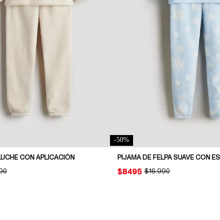
-
50
%
LUCHE CON APLICACIÓN
PIJAMA DE FELPA SUAVE CON 
NAL PRICE:
90
PRICE:
$8495
ORIGINAL PRICE:
$16.990