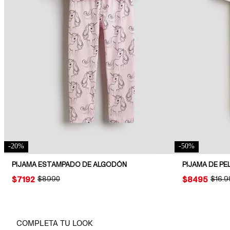
-
20
%
-
50
%
PIJAMA ESTAMPADO DE ALGODÓN
PIJAMA DE PE
PRICE:
$7192
ORIGINAL PRICE:
$8990
PRICE:
$8495
ORIGI
$16.9
COMPLETA TU LOOK