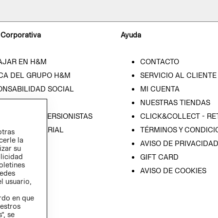
 Corporativa
Ayuda
AJAR EN H&M
CONTACTO
CA DEL GRUPO H&M
SERVICIO AL CLIENTE
ONSABILIDAD SOCIAL
MI CUENTA
SA
NUESTRAS TIENDAS
IÓN CON INVERSIONISTAS
CLICK&COLLECT - RE
ICA EMPRESARIAL
TÉRMINOS Y CONDICI
otras
cerle la
AVISO DE PRIVACIDA
izar su
blicidad
GIFT CARD
oletines
AVISO DE COOKIES
redes
l usuario,
erdo en que
estros
”, se