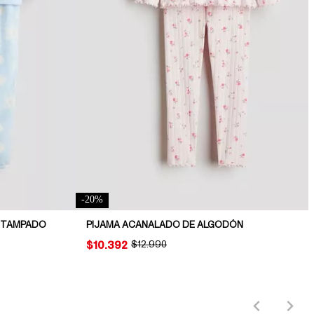
-
20
%
ESTAMPADO
PIJAMA ACANALADO DE ALGODÓN
PRICE:
$10.392
ORIGINAL PRICE:
$12.990