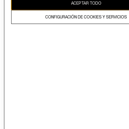
ACEPTAR TODO
CONFIGURACIÓN DE COOKIES Y SERVICIOS
El contenido de esta página web está protegido por copyright y es
propiedad de H&M Hennes & Mauritz AB.