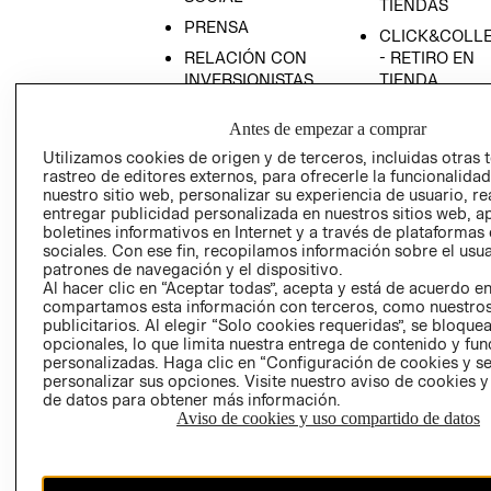
TIENDAS
PRENSA
CLICK&COLL
RELACIÓN CON
- RETIRO EN
INVERSIONISTAS
TIENDA
POLÍTICA
TÉRMINOS Y
Antes de empezar a comprar
EMPRESARIAL
CONDICIONE
Utilizamos cookies de origen y de terceros, incluidas otras 
AVISO DE
rastreo de editores externos, para ofrecerle la funcionalid
PRIVACIDAD
nuestro sitio web, personalizar su experiencia de usuario, rea
entregar publicidad personalizada en nuestros sitios web, a
GIFT CARD
boletines informativos en Internet y a través de plataformas
AVISO DE
sociales. Con ese fin, recopilamos información sobre el usua
COOKIES
patrones de navegación y el dispositivo.
Al hacer clic en “Aceptar todas”, acepta y está de acuerdo e
compartamos esta información con terceros, como nuestros
publicitarios. Al elegir “Solo cookies requeridas”, se bloque
opcionales, lo que limita nuestra entrega de contenido y fu
personalizadas. Haga clic en “Configuración de cookies y se
personalizar sus opciones. Visite nuestro aviso de cookies 
de datos para obtener más información.
Aviso de cookies y uso compartido de datos
Chile ($)
CAMBIAR REGIÓN