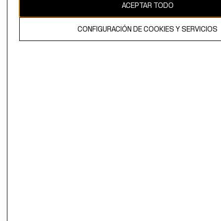
ACEPTAR TODO
CONFIGURACIÓN DE COOKIES Y SERVICIOS
El contenido de esta página web está protegido por copyright y es
propiedad de H&M Hennes & Mauritz AB.