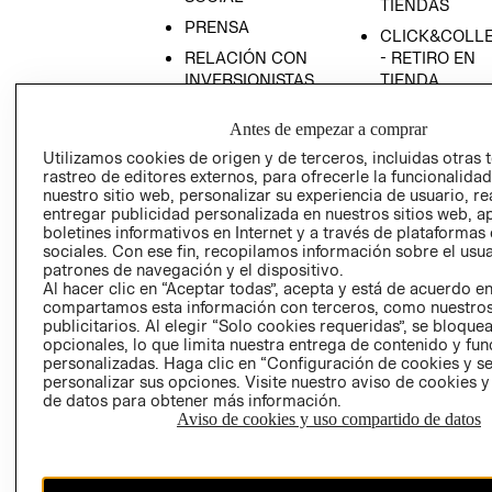
TIENDAS
PRENSA
CLICK&COLL
RELACIÓN CON
- RETIRO EN
INVERSIONISTAS
TIENDA
POLÍTICA
TÉRMINOS Y
Antes de empezar a comprar
EMPRESARIAL
CONDICIONE
Utilizamos cookies de origen y de terceros, incluidas otras 
AVISO DE
rastreo de editores externos, para ofrecerle la funcionalid
PRIVACIDAD
nuestro sitio web, personalizar su experiencia de usuario, rea
entregar publicidad personalizada en nuestros sitios web, a
GIFT CARD
boletines informativos en Internet y a través de plataformas
AVISO DE
sociales. Con ese fin, recopilamos información sobre el usua
COOKIES
patrones de navegación y el dispositivo.
Al hacer clic en “Aceptar todas”, acepta y está de acuerdo e
compartamos esta información con terceros, como nuestros
publicitarios. Al elegir “Solo cookies requeridas”, se bloque
opcionales, lo que limita nuestra entrega de contenido y fu
personalizadas. Haga clic en “Configuración de cookies y se
personalizar sus opciones. Visite nuestro aviso de cookies 
de datos para obtener más información.
Aviso de cookies y uso compartido de datos
Chile ($)
CAMBIAR REGIÓN