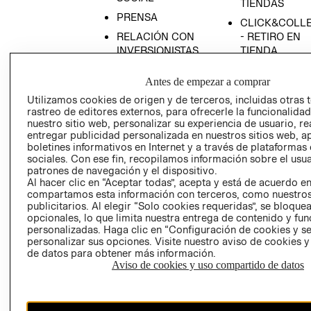
TIENDAS
PRENSA
CLICK&COLL
RELACIÓN CON
- RETIRO EN
INVERSIONISTAS
TIENDA
POLÍTICA
TÉRMINOS Y
Antes de empezar a comprar
EMPRESARIAL
CONDICIONE
Utilizamos cookies de origen y de terceros, incluidas otras 
AVISO DE
rastreo de editores externos, para ofrecerle la funcionalid
PRIVACIDAD
nuestro sitio web, personalizar su experiencia de usuario, rea
entregar publicidad personalizada en nuestros sitios web, a
GIFT CARD
boletines informativos en Internet y a través de plataformas
AVISO DE
sociales. Con ese fin, recopilamos información sobre el usua
COOKIES
patrones de navegación y el dispositivo.
Al hacer clic en “Aceptar todas”, acepta y está de acuerdo e
compartamos esta información con terceros, como nuestros
publicitarios. Al elegir “Solo cookies requeridas”, se bloque
opcionales, lo que limita nuestra entrega de contenido y fu
personalizadas. Haga clic en “Configuración de cookies y se
personalizar sus opciones. Visite nuestro aviso de cookies 
de datos para obtener más información.
Aviso de cookies y uso compartido de datos
Chile ($)
CAMBIAR REGIÓN