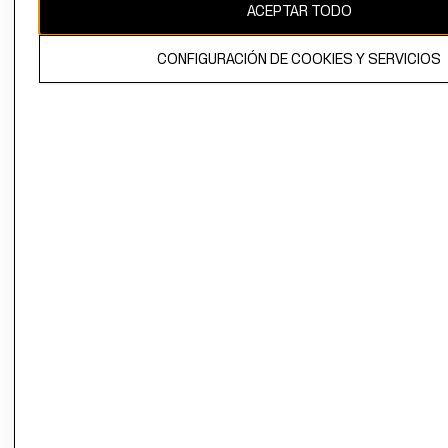
ACEPTAR TODO
CONFIGURACIÓN DE COOKIES Y SERVICIOS
El contenido de esta página web está protegido por copyright y es
propiedad de H&M Hennes & Mauritz AB.