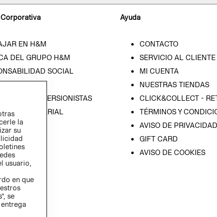
 Corporativa
Ayuda
AJAR EN H&M
CONTACTO
CA DEL GRUPO H&M
SERVICIO AL CLIENTE
ONSABILIDAD SOCIAL
MI CUENTA
SA
NUESTRAS TIENDAS
IÓN CON INVERSIONISTAS
CLICK&COLLECT - RE
ICA EMPRESARIAL
TÉRMINOS Y CONDICI
otras
cerle la
AVISO DE PRIVACIDA
izar su
blicidad
GIFT CARD
oletines
AVISO DE COOKIES
redes
l usuario,
erdo en que
estros
”, se
 entrega