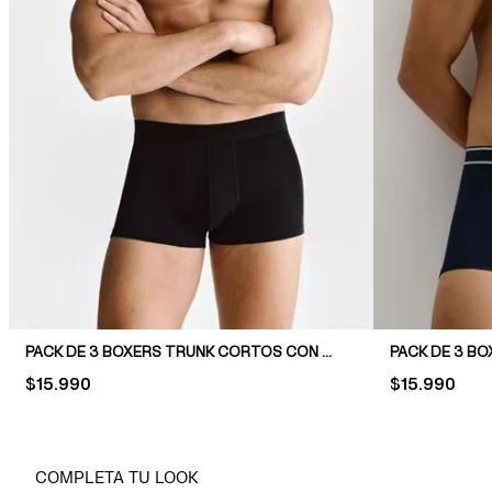
PACK DE 3 BOXERS TRUNK CORTOS CON LYCRA®
PRICE:
$15.990
PRICE:
$15.990
COMPLETA TU LOOK