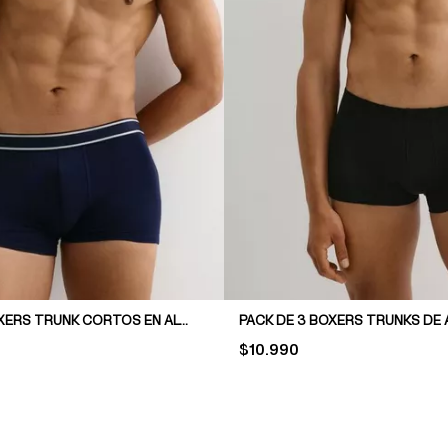
PACK DE 3 BOXERS TRUNK CORTOS EN ALGODÓN
PACK DE 3 BOXERS TRUNKS DE
PRICE:
$10.990