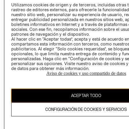
PRENSA
Utilizamos cookies de origen y de terceros, incluidas otras 
CLICK&COLL
rastreo de editores externos, para ofrecerle la funcionalid
RELACIÓN CON
- RETIRO EN
nuestro sitio web, personalizar su experiencia de usuario, rea
INVERSIONISTAS
TIENDA
entregar publicidad personalizada en nuestros sitios web, a
boletines informativos en Internet y a través de plataformas
POLÍTICA
TÉRMINOS Y
sociales. Con ese fin, recopilamos información sobre el usua
EMPRESARIAL
CONDICIONE
patrones de navegación y el dispositivo.
Al hacer clic en “Aceptar todas”, acepta y está de acuerdo e
AVISO DE
compartamos esta información con terceros, como nuestros
PRIVACIDAD
publicitarios. Al elegir “Solo cookies requeridas”, se bloque
GIFT CARD
opcionales, lo que limita nuestra entrega de contenido y fu
personalizadas. Haga clic en “Configuración de cookies y se
AVISO DE
personalizar sus opciones. Visite nuestro aviso de cookies 
COOKIES
de datos para obtener más información.
Aviso de cookies y uso compartido de datos
ACEPTAR TODO
Chile ($)
CONFIGURACIÓN DE COOKIES Y SERVICIOS
CAMBIAR REGIÓN