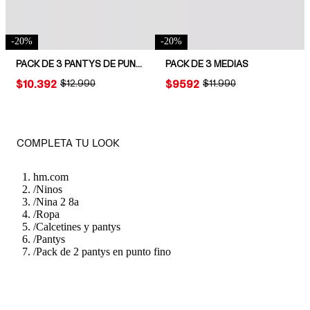
-
20
%
-
20
%
PACK DE 3 PANTYS DE PUNTO FINO
PACK DE 3 MEDIAS
PRICE:
$10.392
ORIGINAL PRICE:
$12.990
PRICE:
$9592
ORIGINAL PRICE:
$11.990
COMPLETA TU LOOK
hm.com
/
Ninos
/
Nina 2 8a
/
Ropa
/
Calcetines y pantys
/
Pantys
/
Pack de 2 pantys en punto fino