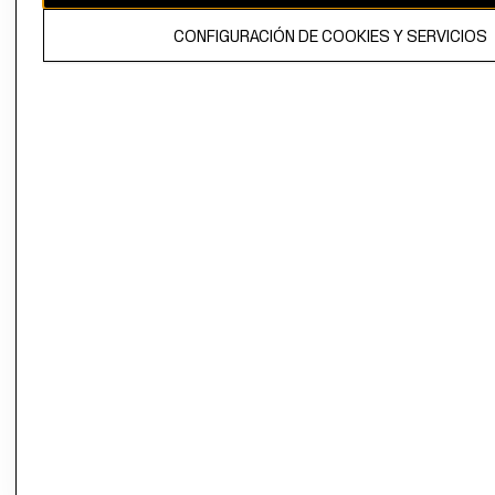
El contenido de esta página web está protegido por copyright y es
CONFIGURACIÓN DE COOKIES Y SERVICIOS
propiedad de H&M Hennes & Mauritz AB.