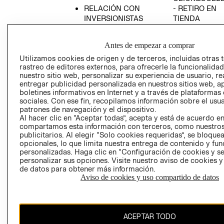
RELACIÓN CON
- RETIRO EN
INVERSIONISTAS
TIENDA
POLÍTICA
TÉRMINOS Y
EMPRESARIAL
CONDICIONE
Antes de empezar a comprar
AVISO DE
Utilizamos cookies de origen y de terceros, incluidas otras 
PRIVACIDAD
rastreo de editores externos, para ofrecerle la funcionalid
nuestro sitio web, personalizar su experiencia de usuario, rea
GIFT CARD
entregar publicidad personalizada en nuestros sitios web, a
boletines informativos en Internet y a través de plataformas
AVISO DE
sociales. Con ese fin, recopilamos información sobre el usua
COOKIES
patrones de navegación y el dispositivo.
Al hacer clic en “Aceptar todas”, acepta y está de acuerdo e
compartamos esta información con terceros, como nuestros
publicitarios. Al elegir “Solo cookies requeridas”, se bloque
opcionales, lo que limita nuestra entrega de contenido y fu
personalizadas. Haga clic en “Configuración de cookies y se
personalizar sus opciones. Visite nuestro aviso de cookies 
de datos para obtener más información.
Chile ($)
Aviso de cookies y uso compartido de datos
CAMBIAR REGIÓN
ACEPTAR TODO