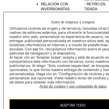
RELACIÓN CON
- RETIRO EN
INVERSIONISTAS
TIENDA
POLÍTICA
TÉRMINOS Y
EMPRESARIAL
CONDICIONE
Antes de empezar a comprar
AVISO DE
Utilizamos cookies de origen y de terceros, incluidas otras 
PRIVACIDAD
rastreo de editores externos, para ofrecerle la funcionalid
nuestro sitio web, personalizar su experiencia de usuario, rea
GIFT CARD
entregar publicidad personalizada en nuestros sitios web, a
boletines informativos en Internet y a través de plataformas
AVISO DE
sociales. Con ese fin, recopilamos información sobre el usua
COOKIES
patrones de navegación y el dispositivo.
Al hacer clic en “Aceptar todas”, acepta y está de acuerdo e
compartamos esta información con terceros, como nuestros
publicitarios. Al elegir “Solo cookies requeridas”, se bloque
opcionales, lo que limita nuestra entrega de contenido y fu
personalizadas. Haga clic en “Configuración de cookies y se
personalizar sus opciones. Visite nuestro aviso de cookies 
de datos para obtener más información.
Chile ($)
Aviso de cookies y uso compartido de datos
CAMBIAR REGIÓN
ACEPTAR TODO