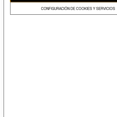
El contenido de esta página web está protegido por copyright y es
CONFIGURACIÓN DE COOKIES Y SERVICIOS
propiedad de H&M Hennes & Mauritz AB.