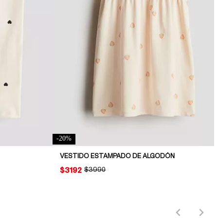
-
20
%
VESTIDO ESTAMPADO DE ALGODÓN
PRICE:
$3192
ORIGINAL PRICE:
$3990