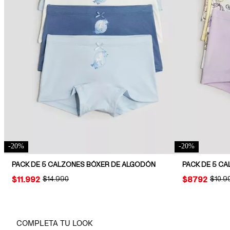
-
20
%
-
20
%
PACK DE 5 CALZONES BÓXER DE ALGODÓN
PACK DE 5 C
PRICE:
$11.992
ORIGINAL PRICE:
$14.990
PRICE:
$8792
ORIGI
$10.9
COMPLETA TU LOOK