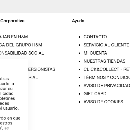
 Corporativa
Ayuda
AJAR EN H&M
CONTACTO
CA DEL GRUPO H&M
SERVICIO AL CLIENTE
ONSABILIDAD SOCIAL
MI CUENTA
SA
NUESTRAS TIENDAS
IÓN CON INVERSIONISTAS
CLICK&COLLECT - RE
ICA EMPRESARIAL
TÉRMINOS Y CONDICI
otras
cerle la
AVISO DE PRIVACIDA
izar su
blicidad
GIFT CARD
oletines
AVISO DE COOKIES
redes
l usuario,
erdo en que
estros
”, se