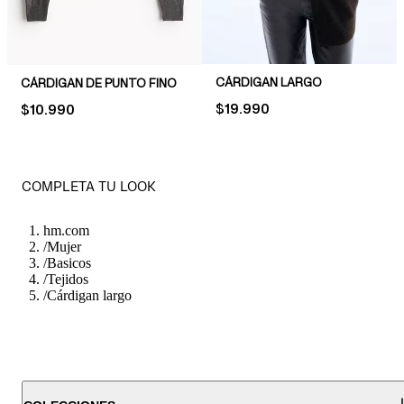
CÁRDIGAN LARGO
CÁRDIGAN DE PUNTO FINO
PRICE:
$19.990
PRICE:
$10.990
COMPLETA TU LOOK
hm.com
/
Mujer
/
Basicos
/
Tejidos
/
Cárdigan largo