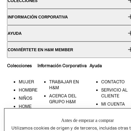
COLECCIONES
INFORMACIÓN CORPORATIVA
AYUDA
CONVIÉRTETE EN H&M MEMBER
Colecciones
Información Corporativa
Ayuda
MUJER
TRABAJAR EN
CONTACTO
H&M
HOMBRE
SERVICIO AL
ACERCA DEL
CLIENTE
NIÑOS
GRUPO H&M
MI CUENTA
HOME
RESPONSABILIDAD
NUESTRAS
SOCIAL
TIENDAS
Antes de empezar a comprar
PRENSA
CLICK&COLL
Utilizamos cookies de origen y de terceros, incluidas otras 