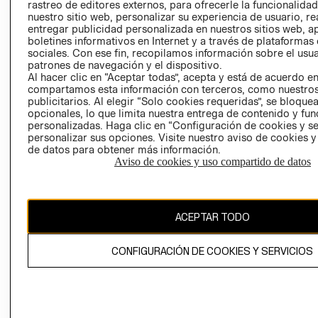
RELACIÓN CON
- RETIRO EN
rastreo de editores externos, para ofrecerle la funcionalid
INVERSIONISTAS
TIENDA
nuestro sitio web, personalizar su experiencia de usuario, rea
entregar publicidad personalizada en nuestros sitios web, a
POLÍTICA
TÉRMINOS Y
boletines informativos en Internet y a través de plataformas
EMPRESARIAL
CONDICIONE
sociales. Con ese fin, recopilamos información sobre el usua
patrones de navegación y el dispositivo.
AVISO DE
Al hacer clic en “Aceptar todas”, acepta y está de acuerdo e
PRIVACIDAD
compartamos esta información con terceros, como nuestros
publicitarios. Al elegir “Solo cookies requeridas”, se bloque
GIFT CARD
opcionales, lo que limita nuestra entrega de contenido y fu
AVISO DE
personalizadas. Haga clic en “Configuración de cookies y se
personalizar sus opciones. Visite nuestro aviso de cookies 
COOKIES
de datos para obtener más información.
Aviso de cookies y uso compartido de datos
ACEPTAR TODO
Chile ($)
CONFIGURACIÓN DE COOKIES Y SERVICIOS
CAMBIAR REGIÓN