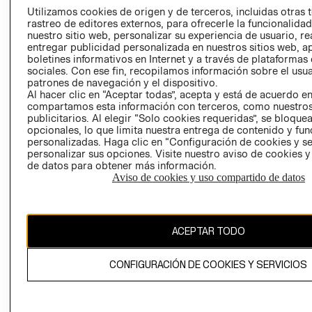
PRENSA
Utilizamos cookies de origen y de terceros, incluidas otras 
CLICK&COLL
rastreo de editores externos, para ofrecerle la funcionalid
RELACIÓN CON
- RETIRO EN
nuestro sitio web, personalizar su experiencia de usuario, rea
INVERSIONISTAS
TIENDA
entregar publicidad personalizada en nuestros sitios web, a
boletines informativos en Internet y a través de plataformas
POLÍTICA
TÉRMINOS Y
sociales. Con ese fin, recopilamos información sobre el usua
EMPRESARIAL
CONDICIONE
patrones de navegación y el dispositivo.
Al hacer clic en “Aceptar todas”, acepta y está de acuerdo e
AVISO DE
compartamos esta información con terceros, como nuestros
PRIVACIDAD
publicitarios. Al elegir “Solo cookies requeridas”, se bloque
GIFT CARD
opcionales, lo que limita nuestra entrega de contenido y fu
personalizadas. Haga clic en “Configuración de cookies y se
AVISO DE
personalizar sus opciones. Visite nuestro aviso de cookies 
COOKIES
de datos para obtener más información.
Aviso de cookies y uso compartido de datos
ACEPTAR TODO
Chile ($)
CONFIGURACIÓN DE COOKIES Y SERVICIOS
CAMBIAR REGIÓN