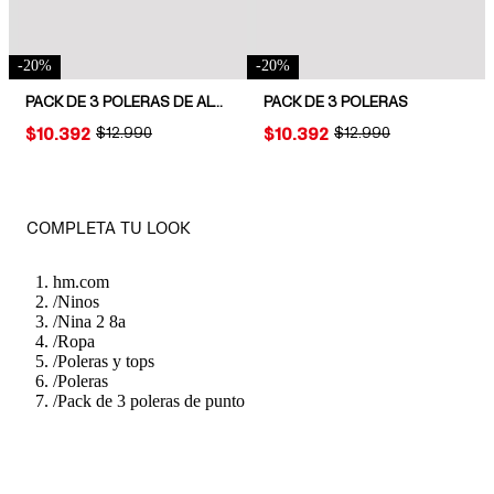
-
20
%
-
20
%
PACK DE 3 POLERAS DE ALGODÓN
PACK DE 3 POLERAS
PRICE:
$10.392
ORIGINAL PRICE:
$12.990
PRICE:
$10.392
ORIGINAL PRICE:
$12.990
COMPLETA TU LOOK
hm.com
/
Ninos
/
Nina 2 8a
/
Ropa
/
Poleras y tops
/
Poleras
/
Pack de 3 poleras de punto