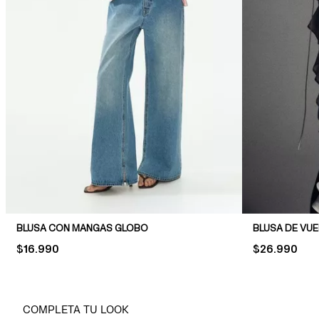
BLUSA CON MANGAS GLOBO
BLUSA DE VU
PRICE:
$16.990
PRICE:
$26.990
COMPLETA TU LOOK