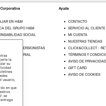
 Corporativa
Ayuda
AJAR EN H&M
CONTACTO
CA DEL GRUPO H&M
SERVICIO AL CLIENTE
ONSABILIDAD SOCIAL
MI CUENTA
SA
NUESTRAS TIENDAS
IÓN CON INVERSIONISTAS
CLICK&COLLECT - RE
ICA EMPRESARIAL
TÉRMINOS Y CONDICI
otras
cerle la
AVISO DE PRIVACIDA
izar su
blicidad
GIFT CARD
oletines
AVISO DE COOKIES
redes
l usuario,
erdo en que
estros
”, se
 entrega