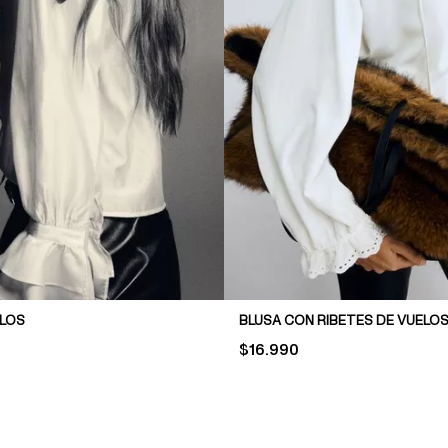
ELOS
BLUSA CON RIBETES DE VUELO
PRICE:
$16.990