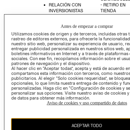
RELACIÓN CON
- RETIRO EN
INVERSIONISTAS
TIENDA
POLÍTICA
TÉRMINOS Y
EMPRESARIAL
CONDICIONE
Antes de empezar a comprar
AVISO DE
Utilizamos cookies de origen y de terceros, incluidas otras 
PRIVACIDAD
rastreo de editores externos, para ofrecerle la funcionalid
nuestro sitio web, personalizar su experiencia de usuario, rea
GIFT CARD
entregar publicidad personalizada en nuestros sitios web, a
boletines informativos en Internet y a través de plataformas
AVISO DE
sociales. Con ese fin, recopilamos información sobre el usua
COOKIES
patrones de navegación y el dispositivo.
Al hacer clic en “Aceptar todas”, acepta y está de acuerdo e
compartamos esta información con terceros, como nuestros
publicitarios. Al elegir “Solo cookies requeridas”, se bloque
opcionales, lo que limita nuestra entrega de contenido y fu
personalizadas. Haga clic en “Configuración de cookies y se
personalizar sus opciones. Visite nuestro aviso de cookies 
de datos para obtener más información.
Chile ($)
Aviso de cookies y uso compartido de datos
CAMBIAR REGIÓN
ACEPTAR TODO