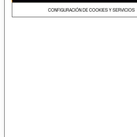
El contenido de esta página web está protegido por copyright y es
CONFIGURACIÓN DE COOKIES Y SERVICIOS
propiedad de H&M Hennes & Mauritz AB.