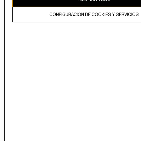
El contenido de esta página web está protegido por copyright y es
CONFIGURACIÓN DE COOKIES Y SERVICIOS
propiedad de H&M Hennes & Mauritz AB.