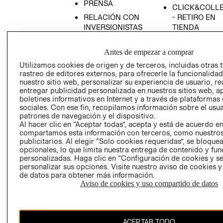
PRENSA
CLICK&COLL
RELACIÓN CON
- RETIRO EN
INVERSIONISTAS
TIENDA
POLÍTICA
TÉRMINOS Y
EMPRESARIAL
CONDICIONE
Antes de empezar a comprar
Utilizamos cookies de origen y de terceros, incluidas otras 
AVISO DE
rastreo de editores externos, para ofrecerle la funcionalid
PRIVACIDAD
nuestro sitio web, personalizar su experiencia de usuario, rea
GIFT CARD
entregar publicidad personalizada en nuestros sitios web, a
boletines informativos en Internet y a través de plataformas
AVISO DE
sociales. Con ese fin, recopilamos información sobre el usua
COOKIES
patrones de navegación y el dispositivo.
Al hacer clic en “Aceptar todas”, acepta y está de acuerdo e
compartamos esta información con terceros, como nuestros
publicitarios. Al elegir “Solo cookies requeridas”, se bloque
opcionales, lo que limita nuestra entrega de contenido y fu
personalizadas. Haga clic en “Configuración de cookies y se
personalizar sus opciones. Visite nuestro aviso de cookies 
de datos para obtener más información.
Chile ($)
Aviso de cookies y uso compartido de datos
CAMBIAR REGIÓN
ACEPTAR TODO