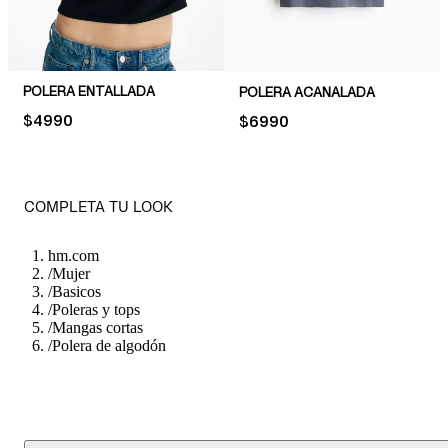
POLERA ENTALLADA
POLERA ACANALADA
PRICE:
$4990
PRICE:
$6990
COMPLETA TU LOOK
hm.com
/
Mujer
/
Basicos
/
Poleras y tops
/
Mangas cortas
/
Polera de algodón