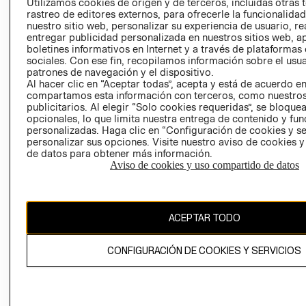
CLICK&COLL
Utilizamos cookies de origen y de terceros, incluidas otras 
rastreo de editores externos, para ofrecerle la funcionalid
RELACIÓN CON
- RETIRO EN
nuestro sitio web, personalizar su experiencia de usuario, rea
INVERSIONISTAS
TIENDA
entregar publicidad personalizada en nuestros sitios web, a
POLÍTICA
TÉRMINOS Y
boletines informativos en Internet y a través de plataformas
sociales. Con ese fin, recopilamos información sobre el usua
EMPRESARIAL
CONDICIONE
patrones de navegación y el dispositivo.
AVISO DE
Al hacer clic en “Aceptar todas”, acepta y está de acuerdo e
PRIVACIDAD
compartamos esta información con terceros, como nuestros
publicitarios. Al elegir “Solo cookies requeridas”, se bloque
GIFT CARD
opcionales, lo que limita nuestra entrega de contenido y fu
personalizadas. Haga clic en “Configuración de cookies y se
AVISO DE
personalizar sus opciones. Visite nuestro aviso de cookies 
COOKIES
de datos para obtener más información.
Aviso de cookies y uso compartido de datos
ACEPTAR TODO
Chile ($)
CONFIGURACIÓN DE COOKIES Y SERVICIOS
CAMBIAR REGIÓN