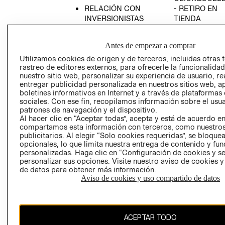
RELACIÓN CON
- RETIRO EN
INVERSIONISTAS
TIENDA
POLÍTICA
TÉRMINOS Y
EMPRESARIAL
CONDICIONE
Antes de empezar a comprar
AVISO DE
Utilizamos cookies de origen y de terceros, incluidas otras 
PRIVACIDAD
rastreo de editores externos, para ofrecerle la funcionalid
nuestro sitio web, personalizar su experiencia de usuario, rea
GIFT CARD
entregar publicidad personalizada en nuestros sitios web, a
boletines informativos en Internet y a través de plataformas
AVISO DE
sociales. Con ese fin, recopilamos información sobre el usua
COOKIES
patrones de navegación y el dispositivo.
Al hacer clic en “Aceptar todas”, acepta y está de acuerdo e
compartamos esta información con terceros, como nuestros
publicitarios. Al elegir “Solo cookies requeridas”, se bloque
opcionales, lo que limita nuestra entrega de contenido y fu
personalizadas. Haga clic en “Configuración de cookies y se
personalizar sus opciones. Visite nuestro aviso de cookies 
de datos para obtener más información.
Chile ($)
Aviso de cookies y uso compartido de datos
CAMBIAR REGIÓN
ACEPTAR TODO