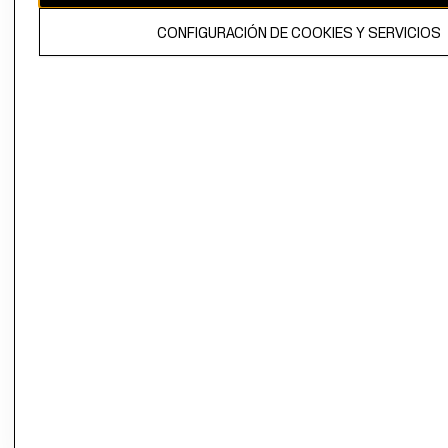
El contenido de esta página web está protegido por copyright y es
CONFIGURACIÓN DE COOKIES Y SERVICIOS
propiedad de H&M Hennes & Mauritz AB.