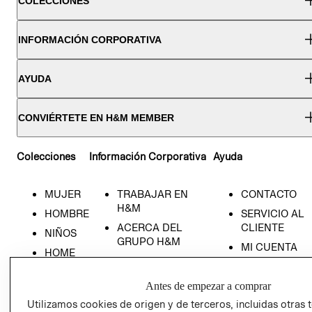
COLECCIONES
INFORMACIÓN CORPORATIVA
AYUDA
CONVIÉRTETE EN H&M MEMBER
Colecciones
Información Corporativa
Ayuda
MUJER
TRABAJAR EN
CONTACTO
H&M
HOMBRE
SERVICIO AL
ACERCA DEL
CLIENTE
NIÑOS
GRUPO H&M
MI CUENTA
HOME
RESPONSABILIDAD
NUESTRAS
SOCIAL
TIENDAS
Antes de empezar a comprar
PRENSA
CLICK&COLL
Utilizamos cookies de origen y de terceros, incluidas otras 