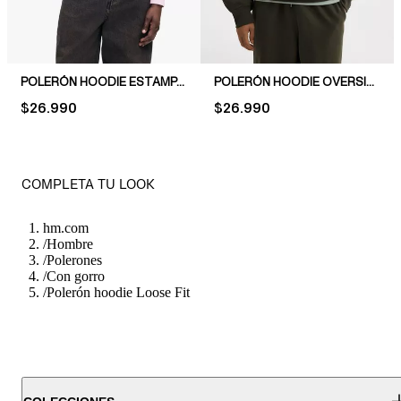
POLERÓN HOODIE ESTAMPADO LOOSE FIT
POLERÓN HOODIE OVERSIZED FIT
PRICE:
$26.990
PRICE:
$26.990
COMPLETA TU LOOK
hm.com
/
Hombre
/
Polerones
/
Con gorro
/
Polerón hoodie Loose Fit