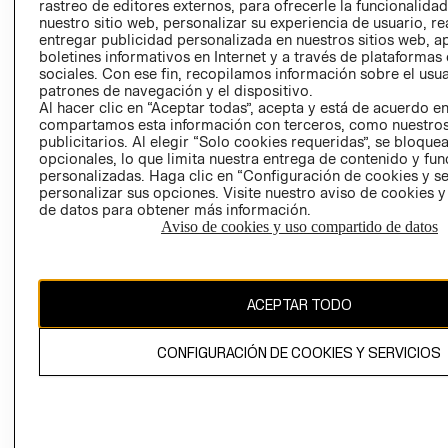
RELACIÓN CON
- RETIRO EN
rastreo de editores externos, para ofrecerle la funcionalid
nuestro sitio web, personalizar su experiencia de usuario, rea
INVERSIONISTAS
TIENDA
entregar publicidad personalizada en nuestros sitios web, a
POLÍTICA
TÉRMINOS Y
boletines informativos en Internet y a través de plataformas
EMPRESARIAL
CONDICIONE
sociales. Con ese fin, recopilamos información sobre el usua
patrones de navegación y el dispositivo.
AVISO DE
Al hacer clic en “Aceptar todas”, acepta y está de acuerdo e
PRIVACIDAD
compartamos esta información con terceros, como nuestros
publicitarios. Al elegir “Solo cookies requeridas”, se bloque
GIFT CARD
opcionales, lo que limita nuestra entrega de contenido y fu
AVISO DE
personalizadas. Haga clic en “Configuración de cookies y se
personalizar sus opciones. Visite nuestro aviso de cookies 
COOKIES
de datos para obtener más información.
Aviso de cookies y uso compartido de datos
ACEPTAR TODO
Chile ($)
CONFIGURACIÓN DE COOKIES Y SERVICIOS
CAMBIAR REGIÓN