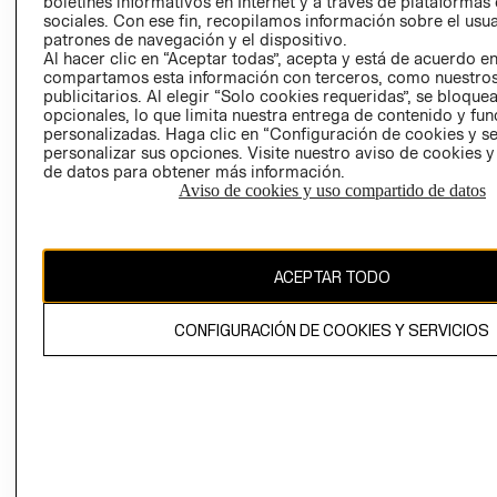
boletines informativos en Internet y a través de plataformas
sociales. Con ese fin, recopilamos información sobre el usua
AVISO DE
patrones de navegación y el dispositivo.
PRIVACIDAD
Al hacer clic en “Aceptar todas”, acepta y está de acuerdo e
compartamos esta información con terceros, como nuestros
GIFT CARD
publicitarios. Al elegir “Solo cookies requeridas”, se bloque
AVISO DE
opcionales, lo que limita nuestra entrega de contenido y fu
COOKIES
personalizadas. Haga clic en “Configuración de cookies y se
personalizar sus opciones. Visite nuestro aviso de cookies 
de datos para obtener más información.
Aviso de cookies y uso compartido de datos
ACEPTAR TODO
Chile ($)
CAMBIAR REGIÓN
CONFIGURACIÓN DE COOKIES Y SERVICIOS
El contenido de esta página web está protegido por copyright y es
propiedad de H&M Hennes & Mauritz AB.