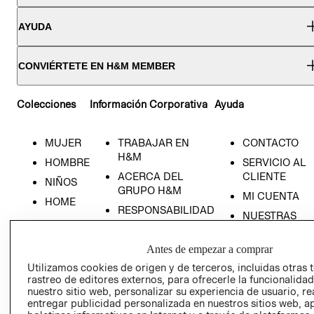
AYUDA
CONVIÉRTETE EN H&M MEMBER
Colecciones
Información Corporativa
Ayuda
MUJER
TRABAJAR EN
CONTACTO
H&M
HOMBRE
SERVICIO AL
ACERCA DEL
CLIENTE
NIÑOS
GRUPO H&M
MI CUENTA
HOME
RESPONSABILIDAD
NUESTRAS
SOCIAL
TIENDAS
PRENSA
CLICK&COLL
Antes de empezar a comprar
RELACIÓN CON
- RETIRO EN
Utilizamos cookies de origen y de terceros, incluidas otras 
INVERSIONISTAS
TIENDA
rastreo de editores externos, para ofrecerle la funcionalid
nuestro sitio web, personalizar su experiencia de usuario, rea
POLÍTICA
TÉRMINOS Y
entregar publicidad personalizada en nuestros sitios web, a
EMPRESARIAL
CONDICIONE