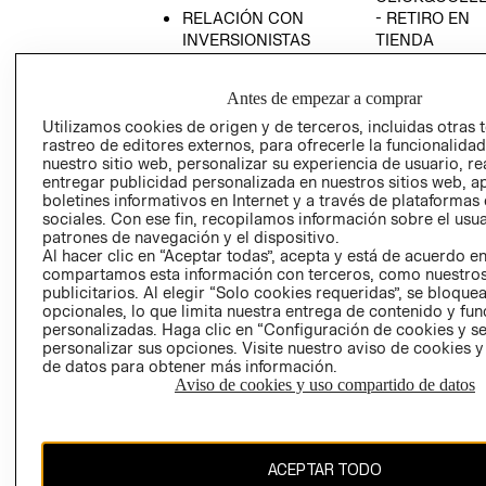
RELACIÓN CON
- RETIRO EN
INVERSIONISTAS
TIENDA
POLÍTICA
TÉRMINOS Y
EMPRESARIAL
CONDICIONE
Antes de empezar a comprar
AVISO DE
Utilizamos cookies de origen y de terceros, incluidas otras 
PRIVACIDAD
rastreo de editores externos, para ofrecerle la funcionalid
nuestro sitio web, personalizar su experiencia de usuario, rea
GIFT CARD
entregar publicidad personalizada en nuestros sitios web, a
boletines informativos en Internet y a través de plataformas
AVISO DE
sociales. Con ese fin, recopilamos información sobre el usua
COOKIES
patrones de navegación y el dispositivo.
Al hacer clic en “Aceptar todas”, acepta y está de acuerdo e
compartamos esta información con terceros, como nuestros
publicitarios. Al elegir “Solo cookies requeridas”, se bloque
opcionales, lo que limita nuestra entrega de contenido y fu
personalizadas. Haga clic en “Configuración de cookies y se
personalizar sus opciones. Visite nuestro aviso de cookies 
de datos para obtener más información.
Chile ($)
Aviso de cookies y uso compartido de datos
CAMBIAR REGIÓN
ACEPTAR TODO