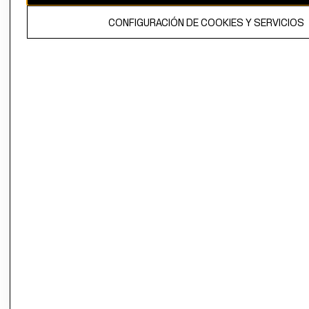
El contenido de esta página web está protegido por copyright y es
CONFIGURACIÓN DE COOKIES Y SERVICIOS
propiedad de H&M Hennes & Mauritz AB.