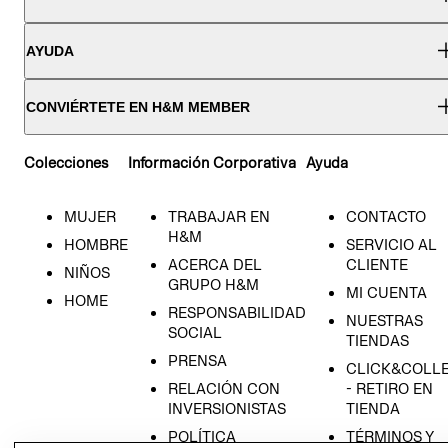
AYUDA
CONVIÉRTETE EN H&M MEMBER
Colecciones
Información Corporativa
Ayuda
MUJER
TRABAJAR EN
CONTACTO
H&M
HOMBRE
SERVICIO AL
ACERCA DEL
CLIENTE
NIÑOS
GRUPO H&M
MI CUENTA
HOME
RESPONSABILIDAD
NUESTRAS
SOCIAL
TIENDAS
PRENSA
CLICK&COLL
RELACIÓN CON
- RETIRO EN
INVERSIONISTAS
TIENDA
POLÍTICA
TÉRMINOS Y