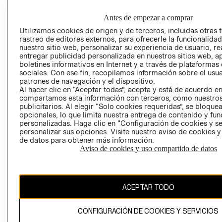
EMPRESARIAL
CONDICIONE
Antes de empezar a comprar
AVISO DE
PRIVACIDAD
Utilizamos cookies de origen y de terceros, incluidas otras 
rastreo de editores externos, para ofrecerle la funcionalid
GIFT CARD
nuestro sitio web, personalizar su experiencia de usuario, rea
entregar publicidad personalizada en nuestros sitios web, a
AVISO DE
boletines informativos en Internet y a través de plataformas
COOKIES
sociales. Con ese fin, recopilamos información sobre el usua
patrones de navegación y el dispositivo.
Al hacer clic en “Aceptar todas”, acepta y está de acuerdo e
compartamos esta información con terceros, como nuestros
publicitarios. Al elegir “Solo cookies requeridas”, se bloque
opcionales, lo que limita nuestra entrega de contenido y fu
personalizadas. Haga clic en “Configuración de cookies y se
personalizar sus opciones. Visite nuestro aviso de cookies 
Chile ($)
de datos para obtener más información.
Aviso de cookies y uso compartido de datos
CAMBIAR REGIÓN
ACEPTAR TODO
El contenido de esta página web está protegido por copyright y es
propiedad de H&M Hennes & Mauritz AB.
CONFIGURACIÓN DE COOKIES Y SERVICIOS