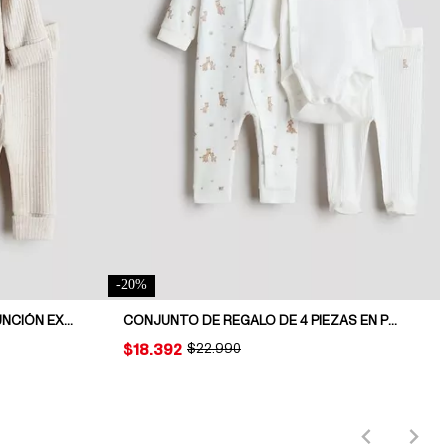
-
20
%
CONJUNTO DE 3 PIEZAS CON FUNCIÓN EXTENSIBLE
CONJUNTO DE REGALO DE 4 PIEZAS EN PUNTO DE ALGODÓN
PRICE:
$18.392
ORIGINAL PRICE:
$22.990