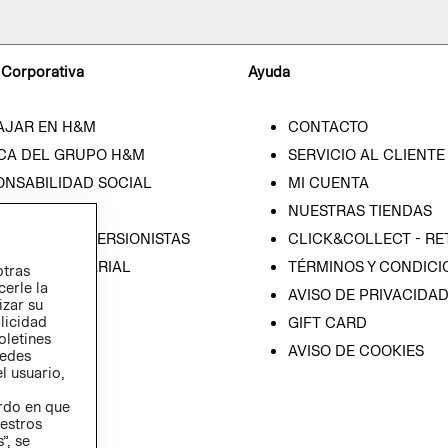
 Corporativa
Ayuda
AJAR EN H&M
CONTACTO
CA DEL GRUPO H&M
SERVICIO AL CLIENTE
ONSABILIDAD SOCIAL
MI CUENTA
SA
NUESTRAS TIENDAS
IÓN CON INVERSIONISTAS
CLICK&COLLECT - RE
ICA EMPRESARIAL
TÉRMINOS Y CONDICI
otras
cerle la
AVISO DE PRIVACIDA
izar su
blicidad
GIFT CARD
oletines
AVISO DE COOKIES
redes
l usuario,
erdo en que
estros
”, se