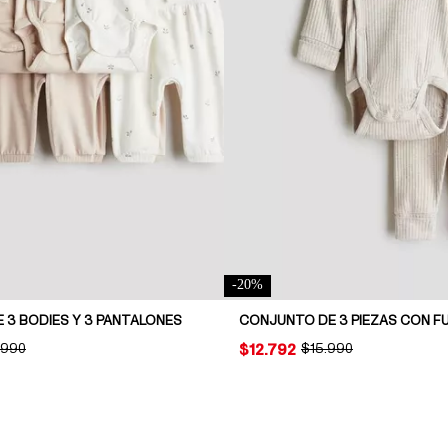
-
20
%
 3 BODIES Y 3 PANTALONES
INAL PRICE:
.990
PRICE:
$12.792
ORIGINAL PRICE:
$15.990