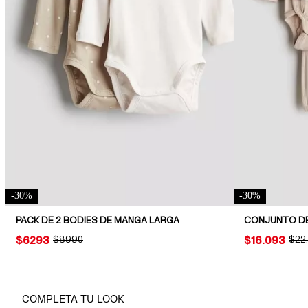
-
30
%
-
30
%
PACK DE 2 BODIES DE MANGA LARGA
CONJUNTO DE
PRICE:
$6293
ORIGINAL PRICE:
$8990
PRICE:
$16.093
ORIG
$22
COMPLETA TU LOOK