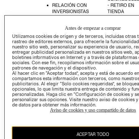
RELACIÓN CON
- RETIRO EN
INVERSIONISTAS
TIENDA
POLÍTICA
TÉRMINOS Y
EMPRESARIAL
CONDICIONE
Antes de empezar a comprar
AVISO DE
Utilizamos cookies de origen y de terceros, incluidas otras 
PRIVACIDAD
rastreo de editores externos, para ofrecerle la funcionalid
nuestro sitio web, personalizar su experiencia de usuario, rea
GIFT CARD
entregar publicidad personalizada en nuestros sitios web, a
boletines informativos en Internet y a través de plataformas
AVISO DE
sociales. Con ese fin, recopilamos información sobre el usua
COOKIES
patrones de navegación y el dispositivo.
Al hacer clic en “Aceptar todas”, acepta y está de acuerdo e
compartamos esta información con terceros, como nuestros
publicitarios. Al elegir “Solo cookies requeridas”, se bloque
opcionales, lo que limita nuestra entrega de contenido y fu
personalizadas. Haga clic en “Configuración de cookies y se
personalizar sus opciones. Visite nuestro aviso de cookies 
de datos para obtener más información.
Chile ($)
Aviso de cookies y uso compartido de datos
CAMBIAR REGIÓN
ACEPTAR TODO