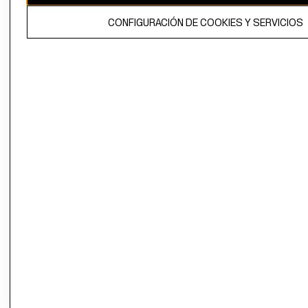
El contenido de esta página web está protegido por copyright y es
CONFIGURACIÓN DE COOKIES Y SERVICIOS
propiedad de H&M Hennes & Mauritz AB.