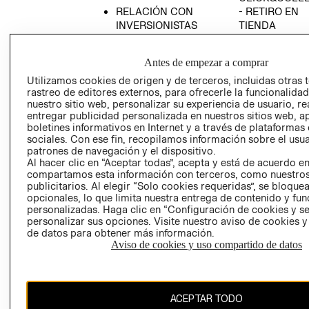
RELACIÓN CON
- RETIRO EN
INVERSIONISTAS
TIENDA
POLÍTICA
TÉRMINOS Y
EMPRESARIAL
CONDICIONE
Antes de empezar a comprar
AVISO DE
Utilizamos cookies de origen y de terceros, incluidas otras 
PRIVACIDAD
rastreo de editores externos, para ofrecerle la funcionalid
nuestro sitio web, personalizar su experiencia de usuario, rea
GIFT CARD
entregar publicidad personalizada en nuestros sitios web, a
boletines informativos en Internet y a través de plataformas
AVISO DE
sociales. Con ese fin, recopilamos información sobre el usua
COOKIES
patrones de navegación y el dispositivo.
Al hacer clic en “Aceptar todas”, acepta y está de acuerdo e
compartamos esta información con terceros, como nuestros
publicitarios. Al elegir “Solo cookies requeridas”, se bloque
opcionales, lo que limita nuestra entrega de contenido y fu
personalizadas. Haga clic en “Configuración de cookies y se
personalizar sus opciones. Visite nuestro aviso de cookies 
de datos para obtener más información.
Chile ($)
Aviso de cookies y uso compartido de datos
CAMBIAR REGIÓN
ACEPTAR TODO