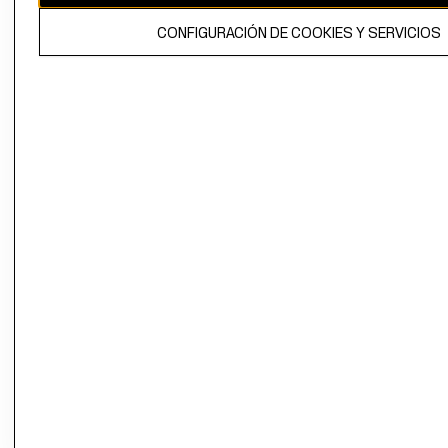
El contenido de esta página web está protegido por copyright y es
CONFIGURACIÓN DE COOKIES Y SERVICIOS
propiedad de H&M Hennes & Mauritz AB.